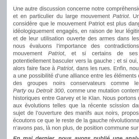
Une autre discussion concerne notre compréhension
et en particulier du large mouvement
Patriot
. U
considère que le mouvement Patriot est plus dang
idéologiquement engagés, en raison de leur légitim
et de leur utilisation ouverte des armes dans le
nous évaluons l’importance des contradictio
mouvement
Patriot
, et si certains de ses 
potentiellement basculer vers la gauche ; et si ou
alors faire face à
Patriot
, dans les rues. Enfin, no
a une possibilité d’une alliance entre les élémen
des groupes noirs conservateurs comme 
Party
ou
Detroit 300
, comme une mutation contem
historiques entre Garvey et le Klan. Nous portons u
aux évolutions telles que la récente scission d
sujet de l’ouverture des manifs aux noirs, propo
écoutons ce que le reste de la gauche révolutionnai
n’avons pas, là non plus, de position commune sur
En mai dernier, nous avons publié une analy