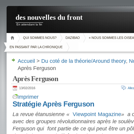
des nouvelles du front
En attendant la fin
QUI SOMMES NOUS?
DAZIBAO
« NOUS SOMMES LES OISEA
EN PASSANT PAR LA CHRONIQUE
Accueil
>
Du coté de la théorie/Around theory
,
N
Après Ferguson
Après Ferguson
13/02/2016
All
Imprimer
Stratégie Après Ferguson
La revue étanusienne
«
Viewpoint Magazine
»
a o
avec des groupes révolutionnaires après le soulè
Ferguson qui font partie de ce qui peut être un pô