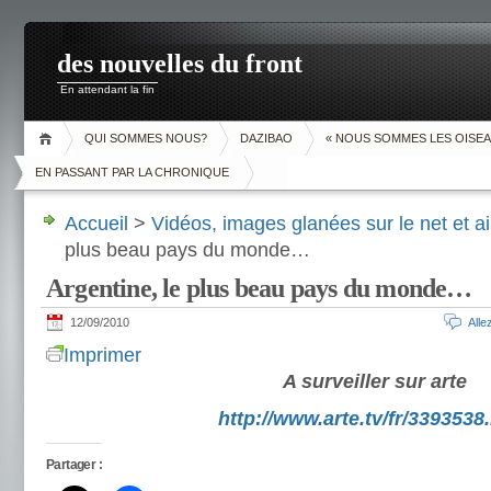
des nouvelles du front
En attendant la fin
QUI SOMMES NOUS?
DAZIBAO
« NOUS SOMMES LES OISEA
EN PASSANT PAR LA CHRONIQUE
Accueil
>
Vidéos, images glanées sur le net et ai
plus beau pays du monde…
Argentine, le plus beau pays du monde…
12/09/2010
All
Imprimer
A surveiller sur arte
http://www.arte.tv/fr/3393538
Partager :