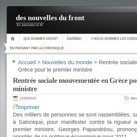
des nouvelles du front
En attendant la fin
QUI SOMMES NOUS?
DAZIBAO
« NOUS SOMMES LES OISEA
EN PASSANT PAR LA CHRONIQUE
Accueil
>
Nouvelles du monde
> Rentrée social
Grèce pour le premier ministre
Rentrée sociale mouvementée en Grèce po
ministre
12/09/2010
All
Imprimer
Des milliers de personnes se sont rassemblées, s
à Salonique, pour manifester contre la rigueu
premier ministre, Georges Papandréou, prononça
priorités de sa politique économique pour 2011.