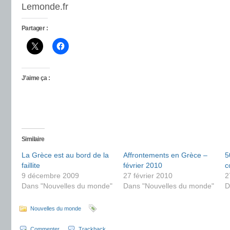
Lemonde.fr
Partager :
J’aime ça :
Similaire
La Grèce est au bord de la
Affrontements en Grèce –
5
faillite
février 2010
c
9 décembre 2009
27 février 2010
2
Dans "Nouvelles du monde"
Dans "Nouvelles du monde"
D
Nouvelles du monde
Commenter
Trackback