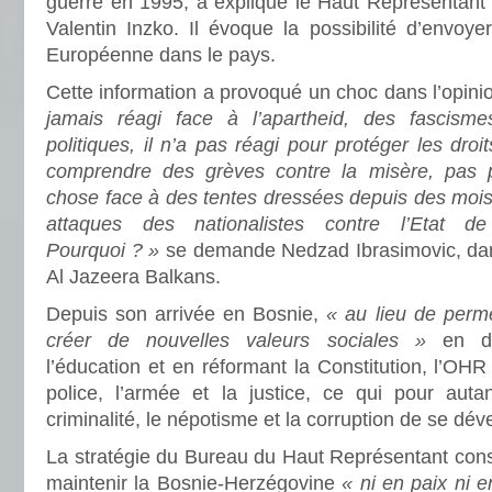
guerre en 1995, a expliqué le Haut Représentant
Valentin Inzko. Il évoque la possibilité d’envoye
Européenne dans le pays.
Cette information a provoqué un choc dans l’opini
jamais réagi face à l’apartheid, des fascisme
politiques, il n’a pas réagi pour protéger les dro
comprendre des grèves contre la misère, pas p
chose face à des tentes dressées depuis des mois
attaques des nationalistes contre l’Etat d
Pourquoi ? »
se demande Nedzad Ibrasimovic, dans
Al Jazeera Balkans.
Depuis son arrivée en Bosnie,
« au lieu de perme
créer de nouvelles valeurs sociales »
en dév
l’éducation et en réformant la Constitution, l’OHR 
police, l’armée et la justice, ce qui pour aut
criminalité, le népotisme et la corruption de se dé
La stratégie du Bureau du Haut Représentant consis
maintenir la Bosnie-Herzégovine
« ni en paix ni 