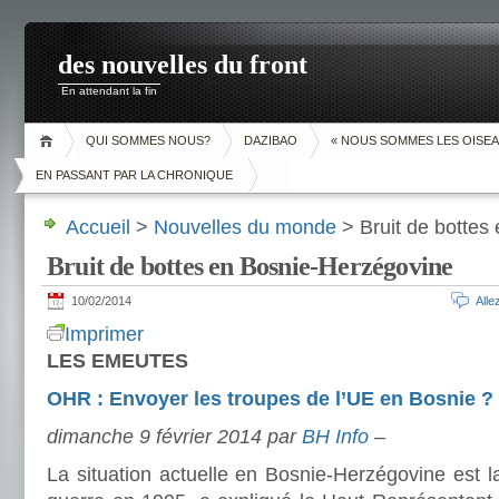
des nouvelles du front
En attendant la fin
QUI SOMMES NOUS?
DAZIBAO
« NOUS SOMMES LES OISEA
EN PASSANT PAR LA CHRONIQUE
Accueil
>
Nouvelles du monde
> Bruit de bottes
Bruit de bottes en Bosnie-Herzégovine
10/02/2014
All
Imprimer
LES EMEUTES
OHR : Envoyer les troupes de l’UE en Bosnie ?
dimanche 9 février 2014 par
BH Info
–
La situation actuelle en Bosnie-Herzégovine est la