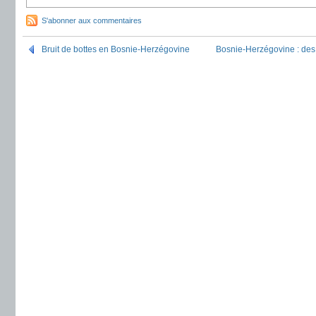
S'abonner aux commentaires
Bruit de bottes en Bosnie-Herzégovine
Bosnie-Herzégovine : des f