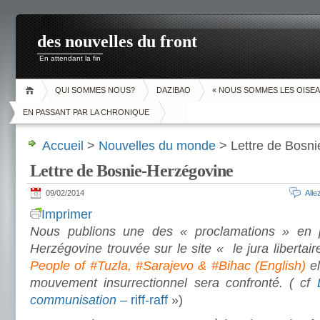
des nouvelles du front
En attendant la fin
QUI SOMMES NOUS?
DAZIBAO
« NOUS SOMMES LES OISEA
EN PASSANT PAR LA CHRONIQUE
Accueil
>
Nouvelles du monde
> Lettre de Bosn
Lettre de Bosnie-Herzégovine
09/02/2014
All
Imprimer
Nous publions une des « proclamations » en 
Herzégovine trouvée sur le site « le jura libertair
People of #Tuzla, #Sarajevo & #Bihac (English)
e
mouvement insurrectionnel sera confronté. ( cf
communisation
– riff-raff
»)