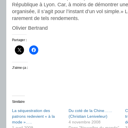
République à Lyon. Car, à moins de démontrer une
organisée, il s’agit pour l’instant d’un vol simple.»
rarement de tels rendements.
Olivier Bertrand
Partager :
J’aime ça :
Similaire
La séquestration des
Du coté de la Chine……
C
patrons redevient « à la
(Christian Leniveleur)
t
mode »…..
4 novembre 2008
d
1 avril 2009
Dans "Nouvelles du monde"
3