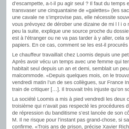
d’escampette, a-t-il pu agir seul ? Il faut du temps 
transvaser une cinquantaine de «galettes» (les sacs 
une cavale ne s’improvise pas, elle nécessite souv
vous prévoyez de dérober une dizaine de mi l l i o 
peu la suite, explique une source proche du dossier
est à l’étranger ou ne va pas tarder à y aller, cela
papiers. En ce cas, comment se les est-il procurés
Le chauffeur travaillait chez Loomis depuis une pet
Après avoir vécu un temps avec une femme qui tena
habitait seul depuis un an et demi, semblait un peu 
malcommode. «Depuis quelques mois, on le trouvait
vendredi matin l’un de ses collègues, sur France Info
train de critiquer […]. Il trouvait très injuste qu’on 
La société Loomis a mis à pied vendredi les deux c
troisième qui n’avait pas respecté les procédures d
de répression du banditisme s’est lancée de son c
M. Il ne risque pour l’instant pas grand-chose, si s
confirme. «Trois ans de prison, précise Xavier Ric