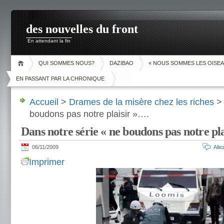
des nouvelles du front
En attendant la fin
QUI SOMMES NOUS?
DAZIBAO
« NOUS SOMMES LES OISEA
EN PASSANT PAR LA CHRONIQUE
Accueil
>
Drames de la misère chez les riches
> 
boudons pas notre plaisir »….
Dans notre série « ne boudons pas notre pl
06/11/2009
All
Imprimer