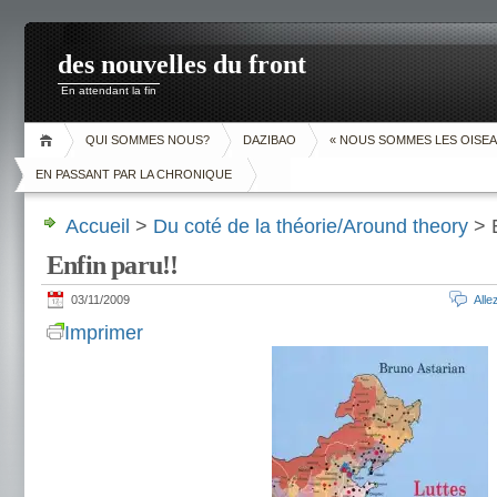
des nouvelles du front
En attendant la fin
QUI SOMMES NOUS?
DAZIBAO
« NOUS SOMMES LES OISEA
EN PASSANT PAR LA CHRONIQUE
Accueil
>
Du coté de la théorie/Around theory
> E
Enfin paru!!
03/11/2009
All
Imprimer