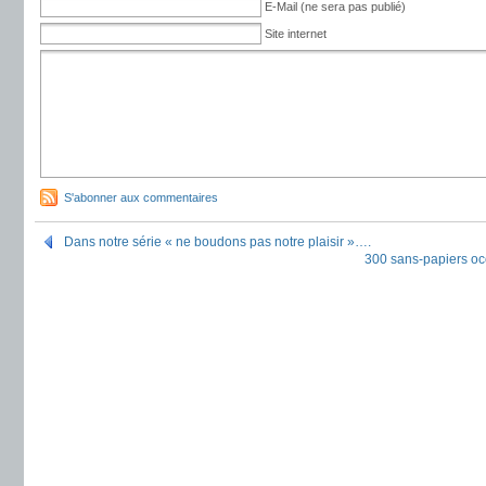
E-Mail (ne sera pas publié)
Site internet
S'abonner aux commentaires
Dans notre série « ne boudons pas notre plaisir »….
300 sans-papiers oc