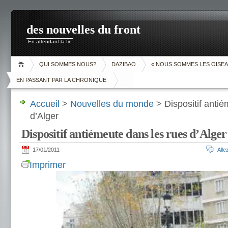
des nouvelles du front
En attendant la fin
QUI SOMMES NOUS?
DAZIBAO
« NOUS SOMMES LES OISEA
EN PASSANT PAR LA CHRONIQUE
Accueil
>
Nouvelles du monde
> Dispositif antié
d’Alger
Dispositif antiémeute dans les rues d’Alger
17/01/2011
All
Imprimer