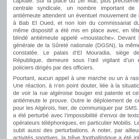
capitale. Sur la place du 1er Mai, plus préciséme
centrale syndicale, un nombre important de
antiémeute attendent un éventuel mouvement de r
à Bab El Oued, et non loin du commissariat du
même dispositif a été mis en place avec, en têt
blindé antiémeute appelé «moustache». Devant l
générale de la Sûreté nationale (DGSN), la même 
constatée. Le palais d’El Mouradia, siège d
République, demeure sous l’œil vigilant d’un
policiers dirigés par des officiers.
Pourtant, aucun appel à une marche ou un à rass
Une réaction, à n’en point douter, liée à la situati
de voir la rue algéroise bouger est patente et cet
antiémeute le prouve. Outre le déploiement de ces f
pour les Algérois, hier, de communiquer par SMS.
a été perturbé avec l’impossibilité d’envoi de texto
opérateurs téléphoniques, en particulier Mobilis. 
subit aussi des perturbations. A noter, par aille
activités sportives, la trêve footballistique a été 