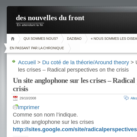
des nouvelles du front
En attendant la fin
QUI SOMMES NOUS?
DAZIBAO
« NOUS SOMMES LES OISEA
EN PASSANT PAR LA CHRONIQUE
Accueil
>
Du coté de la théorie/Around theory
> U
les crises – Radical perspectives on the crisis
Un site anglophone sur les crises – Radical
crisis
29/10/2008
All
Imprimer
Comme son nom l’indique.
Un site anglophone sur les crises
http://sites.google.com/site/radicalperspectives