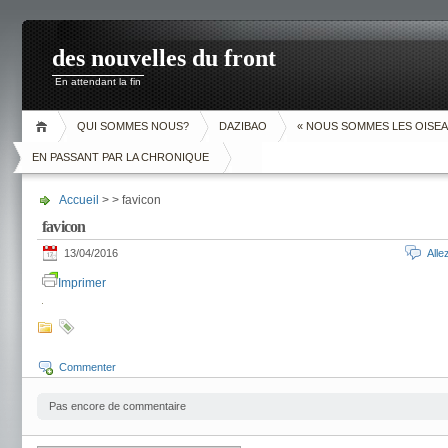
des nouvelles du front
En attendant la fin
QUI SOMMES NOUS?
DAZIBAO
« NOUS SOMMES LES OISEA
EN PASSANT PAR LA CHRONIQUE
Accueil
> > favicon
favicon
13/04/2016
All
Imprimer
Commenter
Pas encore de commentaire