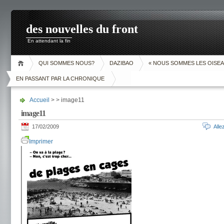
des nouvelles du front
En attendant la fin
QUI SOMMES NOUS?
DAZIBAO
« NOUS SOMMES LES OISEA
EN PASSANT PAR LA CHRONIQUE
Accueil
> > image11
image11
17/02/2009
All
Imprimer