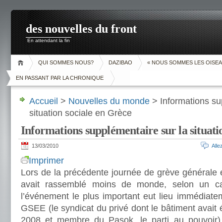
des nouvelles du front
En attendant la fin
QUI SOMMES NOUS?
DAZIBAO
« NOUS SOMMES LES OISEA
EN PASSANT PAR LA CHRONIQUE
Accueil
>
Nouvelles du monde
> Informations su
situation sociale en Grèce
Informations supplémentaire sur la situati
13/03/2010
All
Imprimer
Lors de la précédente journée de grève générale e
avait rassemblé moins de monde, selon un c
l’événement le plus important eut lieu immédiatem
GSEE (le syndicat du privé dont le bâtiment avai
2008 et membre du Pasok, le parti au pouvoir)