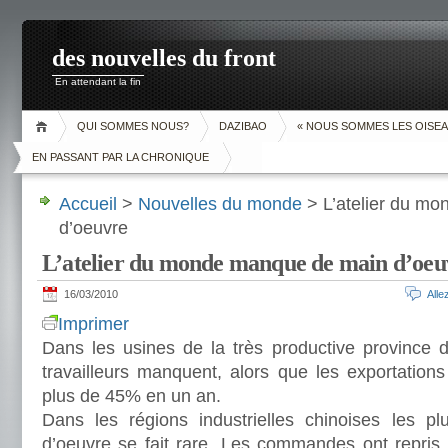
des nouvelles du front
En attendant la fin
QUI SOMMES NOUS?
DAZIBAO
« NOUS SOMMES LES OISEA
EN PASSANT PAR LA CHRONIQUE
Accueil
>
Nouvelles du monde
> L’atelier du m
d’oeuvre
L’atelier du monde manque de main d’oeu
16/03/2010
All
Imprimer
Dans les usines de la très productive province
travailleurs manquent, alors que les exportation
plus de 45% en un an.
Dans les régions industrielles chinoises les pl
d’oeuvre se fait rare. Les commandes ont repris