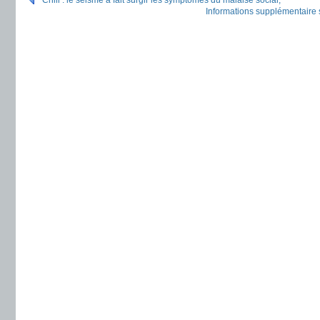
Chili : le séisme a fait surgir les symptômes du malaise social,
Informations supplémentaire s