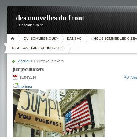
des nouvelles du front
En attendant la fin
QUI SOMMES NOUS?
DAZIBAO
« NOUS SOMMES LES OISEA
EN PASSANT PAR LA CHRONIQUE
Accueil
> > jumpyoufuckers
jumpyoufuckers
13/04/2016
All
Imprimer