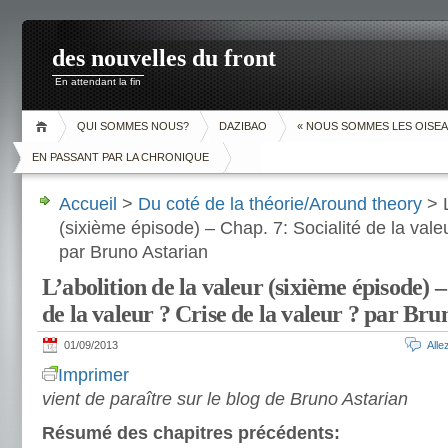
des nouvelles du front
En attendant la fin
QUI SOMMES NOUS?
DAZIBAO
« NOUS SOMMES LES OISEA
EN PASSANT PAR LA CHRONIQUE
Accueil
>
Du coté de la théorie/Around theory
> L
(sixième épisode) – Chap. 7: Socialité de la valeu
par Bruno Astarian
L’abolition de la valeur (sixième épisode) –
de la valeur ? Crise de la valeur ? par Bru
01/09/2013
All
Imprimer
vient de paraître sur le blog de Bruno Astarian
Résumé des chapitres précédents: