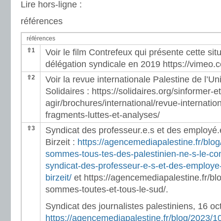
Lire hors-ligne :
références
références
⇧
1
Voir le film Contrefeux qui présente cette sit
délégation syndicale en 2019 https://vimeo
⇧
2
Voir la revue internationale Palestine de l’U
Solidaires : https://solidaires.org/sinformer-et
agir/brochures/international/revue-internatio
fragments-luttes-et-analyses/
⇧
3
Syndicat des professeur.e.s et des employé.e
Birzeit :
https://agencemediapalestine.fr/blo
sommes-tous-tes-des-palestinien-ne-s-le-c
syndicat-des-professeur-e-s-et-des-employe-
birzeit/
et https://agencemediapalestine.fr/bl
sommes-toutes-et-tous-le-sud/.
Syndicat des journalistes palestiniens, 16 oc
https://agencemediapalestine.fr/blog/2023/1