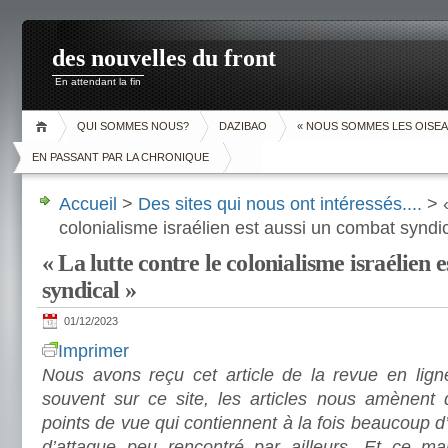
des nouvelles du front
En attendant la fin
QUI SOMMES NOUS?
DAZIBAO
« NOUS SOMMES LES OISEA
EN PASSANT PAR LA CHRONIQUE
Accueil
>
Des sites qui nous ont intéressés....
> «
colonialisme israélien est aussi un combat syndi
« La lutte contre le colonialisme israélien 
syndical »
01/12/2023
Imprimer
Nous avons reçu cet article de la revue en lign
souvent sur ce site, les articles nous amènent 
points de vue qui contiennent à la fois beaucoup d
d’attaque peu rencontré par ailleurs. Et ce ma