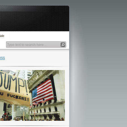
ale
RSS