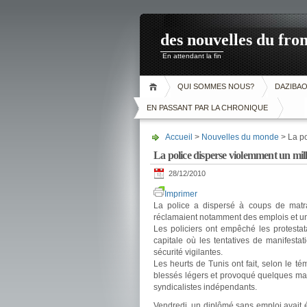
des nouvelles du fron
En attendant la fin
QUI SOMMES NOUS?
DAZIBA
EN PASSANT PAR LA CHRONIQUE
Accueil
>
Nouvelles du monde
> La po
La police disperse violemment un mill
28/12/2010
Imprimer
La police a dispersé à coups de matr
réclamaient notamment des emplois et un
Les policiers ont empêché les protestat
capitale où les tentatives de manifesta
sécurité vigilantes.
Les heurts de Tunis ont fait, selon le
blessés légers et provoqué quelques mal
syndicalistes indépendants.
Vendredi, un diplômé sans emploi avait ét