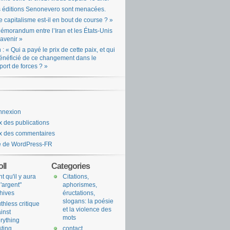
 éditions Senonevero sont menacées.
e capitalisme est-il en bout de course ? »
émorandum entre l’Iran et les États-Unis
l’avenir »
n : « Qui a payé le prix de cette paix, et qui
énéficié de ce changement dans le
port de forces ? »
nnexion
x des publications
x des commentaires
e de WordPress-FR
ll
Categories
nt qu'il y aura
Citations,
l'argent"
aphorismes,
hives
éructations,
slogans: la poésie
uthless critique
et la violence des
inst
mots
rything
sting
contact