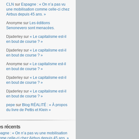
CLN
sur
Espagne : « On n’a pas vu
une mobilisation comme celle-ci chez
Airbus depuis 45 ans. »
Anonyme
sur
Les éditions
Senonevero sont menacées.
Djaderley
sur
« Le capitalisme est-il
en bout de course ? »
Djaderley
sur
« Le capitalisme est-il
en bout de course ? »
Anonyme
sur
« Le capitalisme est-il
en bout de course ? »
Djaderley
sur
« Le capitalisme est-il
en bout de course ? »
Djaderley
sur
« Le capitalisme est-il
en bout de course ? »
pepe
sur
Blog RÉALITÉ : « À propos
du livre de Pettis et Klein »
es récents
agne : « On n’a pas vu une mobilisation
me celle-ci chez Airbus depuis 45 ans. »