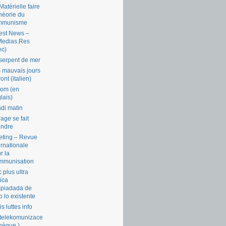
Matérielle faire
théorie du
mmunisme
est News –
Medias.Res
ec)
serpent de mer
 mauvais jours
ront (italien)
com (en
lais)
di matin
rage se fait
endre
ting – Revue
ernationale
r la
mmunisation
 plus ultra
tica
piadada de
o lo existente
is luttes info
telekomunizace
chèque )