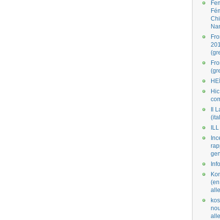
Fe
Fé
Ch
Na
Fro
201
(gr
Fr
(gr
HE
Hic
co
Il L
(ita
ILL
Inc
rap
gen
Inf
Kom
(en
all
kos
nou
al