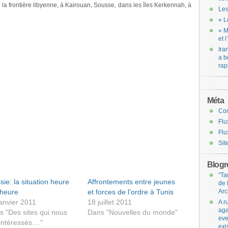
la frontière libyenne, à Kairouan, Sousse, dans les îles Kerkennah, à
Les
« L
« M
et 
Ira
a b
rap
Méta
Co
Flu
Flu
Sit
Blogro
"Ta
sie: la situation heure
Affrontements entre jeunes
de 
 heure
et forces de l’ordre à Tunis
Arc
anvier 2011
18 juillet 2011
A r
aga
s "Des sites qui nous
Dans "Nouvelles du monde"
eve
intéressés...."
exi