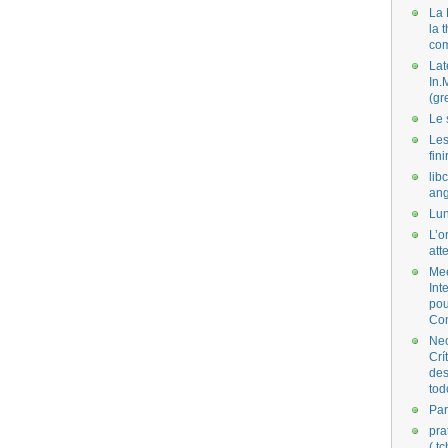
La 
la 
co
Lat
In.
(gr
Le 
Les
fini
lib
ang
Lun
L’o
att
Mee
Int
pou
Co
Nec
Crí
des
tod
Par
pra
( t