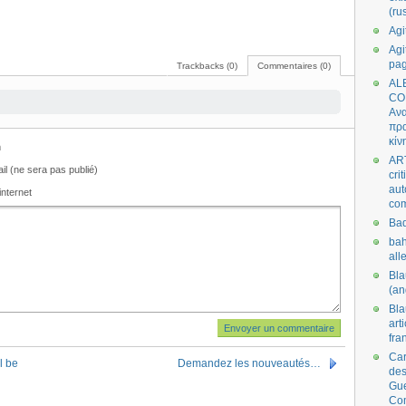
(ru
Agi
Agi
pa
Trackbacks (0)
Commentaires (0)
AL
CO
Ανα
πρα
κίν
m
AR
il (ne sera pas publié)
cri
aut
internet
co
Bad
bah
all
Bl
(an
Bl
art
fra
Car
l be
Demandez les nouveautés…
des
Gue
Co