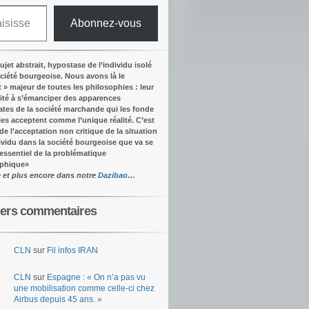
Abonnez-vous
ujet abstrait, hypostase de l’individu isolé
ociété bourgeoise. Nous avons là le
t » majeur de toutes les philosophies : leur
ité à s’émanciper des apparences
tes de la société marchande qui les fonde
lles acceptent comme l’unique réalité.
C’est
 de l’acceptation non critique de la situation
dividu dans la société bourgeoise que va se
’essentiel de la problématique
ophique
»
e et plus encore dans notre
Dazibao
…
iers commentaires
CLN
sur
Fil infos IRAN
CLN
sur
Espagne : « On n’a pas vu
une mobilisation comme celle-ci chez
Airbus depuis 45 ans. »