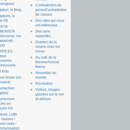
s/anglais)
Contradiction de
tation, le Blog
genre/Contradiction
de classes
tations, la
ge FB
Des sites qui nous
ont intéressés….
ERTA
MUNISTA
Des sons
ζητώντας την
rapportés….
γματική
Drames de la
ηση
misère chez les
TIFICES
riches
tique,
Du coté de la
onomie,
théorie/Around
mmunisme
theory
 Kids
Nouvelles du
oe books (en
monde
emand)
Récréation
aumachen
Vidéos, images
glais)
glanées sur le net
aumachen
et ailleurs
icles en
nçais HS
bure, Lutte
 classes /
rre civile /
mmunisation