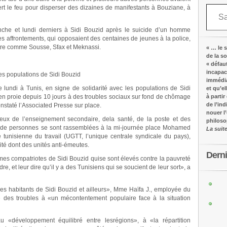
Saisissez votre adresse e-mail…
ert le feu pour disperser des dizaines de manifestants à Bouziane, à
che et lundi derniers à Sidi Bouzid après le suicide d’un homme
es affrontements, qui opposaient des centaines de jeunes à la police,
entre comme Sousse, Sfax et Meknassi.
« … le s
de la s
« défau
incapac
les populations de Sidi Bouzid
immédia
 lundi à Tunis, en signe de solidarité avec les populations de Sidi
et qu’e
 en proie depuis 10 jours à des troubles sociaux sur fond de chômage
à partir
de l’in
onstaté l’Associated Presse sur place.
nouer l
ceux de l’enseignement secondaire, dela santé, de la poste et des
philos
es de personnes se sont rassemblées à la mi-journée place Mohamed
La suit
e tunisienne du travail (UGTT, l’unique centrale syndicale du pays),
ité dont des unités anti-émeutes.
Dern
mes compatriotes de Sidi Bouzid quise sont élevés contre la pauvreté
re, et leur dire qu’il y a des Tunisiens qui se soucient de leur sort», a
les habitants de Sidi Bouzid et ailleurs», Mme Haïfa J., employée du
se des troubles à «un mécontentement populaire face à la situation
u «développement équilibré entre lesrégions», à «la répartition