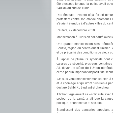
été blessées lorsque la police avait ouv
240 km au sud de Tunis.
Des émeutes avaient déjà éclaté diman
protestant contre son état de chômeur. L
s’étaient étendus à d’autres villes du c
Reuters, 27 décembre 2010.
Manifestation à Tunis en solidarité avec 
Une grande manifestation s’est déroulée
Bouzid, région du centre-ouest tunisien,
et de précarité des conditions de vie, a c
À l’appel de plusieurs syndicats dont 
caisses de sécurité, plusieurs centain
Ali, devant le siège de l’Union général
cerné par un important dispositif de sécur
«Je suis venu manifester mon soutien à 
et le chômage et qui n’ont plus rien à perd
déclaré Sahbi K., étudiant et chercheur.
Affichant également sa «solidarité avec 
secteur de la santé, a attribué la cau
politique, économique et sociale».
Brandissant des pancartes appelant a