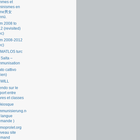
mmes et
minismes en
ine男女
nnü.
m 2008 to
2 (revisited)
ec)
om 2008-2012
ec)
İMATLOS turc
 Salta –
mmunisation
ato cattivo
lien)
 WILL
endo sur le
port entre
res et classes
okiosque
munisierung.net
 langue
emande )
moprolet.org
veau site
lemand