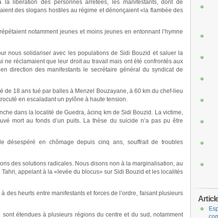
 la libération des personnes arrêtées, les manifestants, dont de
ient des slogans hostiles au régime et dénonçaient «la flambée des
té», répétaient notamment jeunes et moins jeunes en entonnant l’hymne
 nous solidariser avec les populations de Sidi Bouzid et saluer la
 ne réclamaient que leur droit au travail mais ont été confrontés aux
en direction des manifestants le secrétaire général du syndicat de
 âgé de 18 ans tué par balles à Menzel Bouzayane, à 60 km du chef-lieu
ctrocuté en escaladant un pylône à haute tension.
che dans la localité de Guedra, àcinq km de Sidi Bouzid. La victime,
ouvé mort au fonds d’un puits. La thèse du suicide n’a pas pu être
 le désespéré en chômage depuis cinq ans, souffrait de troubles
ons des solutions radicales. Nous disons non à la marginalisation, au
Tahri, appelant à la «levée du blocus» sur Sidi Bouzid et les localités
des heurts entre manifestants et forces de l’ordre, faisant plusieurs
Articl
Esp
e sont étendues à plusieurs régions du centre et du sud, notamment
com