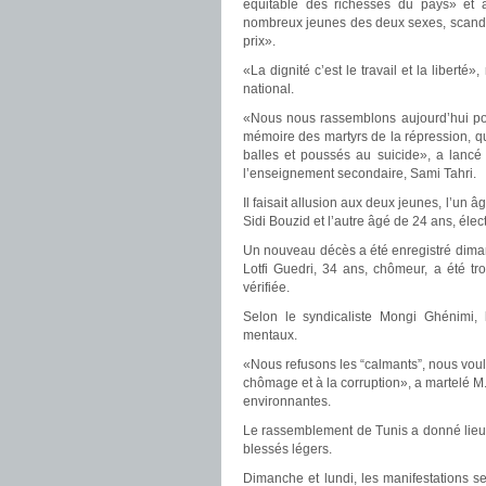
équitable des richesses du pays» et à
nombreux jeunes des deux sexes, scanda
prix».
«La dignité c’est le travail et la liber
national.
«Nous nous rassemblons aujourd’hui pour
mémoire des martyrs de la répression, qui
balles et poussés au suicide», a lancé 
l’enseignement secondaire, Sami Tahri.
Il faisait allusion aux deux jeunes, l’un
Sidi Bouzid et l’autre âgé de 24 ans, éle
Un nouveau décès a été enregistré diman
Lotfi Guedri, 34 ans, chômeur, a été tr
vérifiée.
Selon le syndicaliste Mongi Ghénimi,
mentaux.
«Nous refusons les “calmants”, nous voul
chômage et à la corruption», a martelé M. 
environnantes.
Le rassemblement de Tunis a donné lieu à 
blessés légers.
Dimanche et lundi, les manifestations s