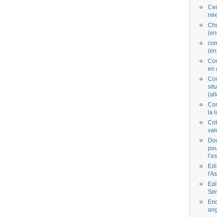
Cer
née
Ch
(en
co
(en
Com
en 
Com
situ
(al
Con
la 
Cri
val
Dou
pou
l’e
Edi
l'A
Edi
Se
End
ang