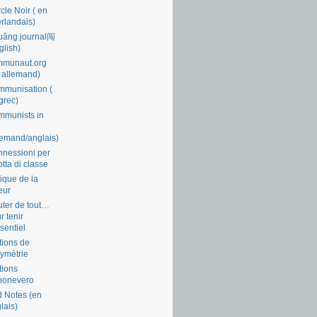
cle Noir ( en
rlandais)
uǎng journal闯
glish)
mmunaut.org
 allemand)
munisation (
grec)
munists in
lemand/anglais)
nessioni per
lotta di classe
tique de la
eur
ter de tout…
r tenir
ssentiel
tions de
symétrie
tions
nonevero
 Notes (en
lais)