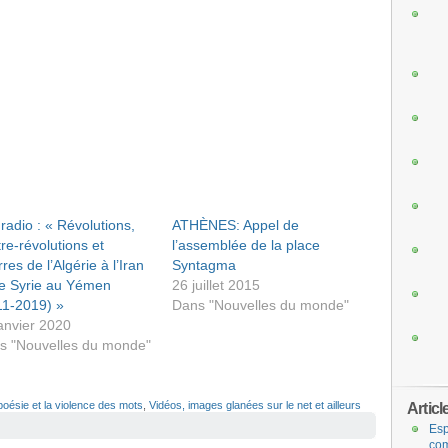
 radio : « Révolutions,
ATHÈNES: Appel de
re-révolutions et
l’assemblée de la place
res de l’Algérie à l’Iran
Syntagma
de Syrie au Yémen
26 juillet 2015
11-2019) »
Dans "Nouvelles du monde"
anvier 2020
s "Nouvelles du monde"
poésie et la violence des mots
,
Vidéos, images glanées sur le net et ailleurs
Articl
Esp
com