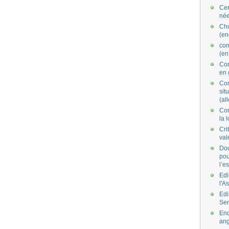
Cer
née
Ch
(en
co
(en
Com
en 
Com
situ
(al
Con
la 
Cri
val
Dou
pou
l’e
Edi
l'A
Edi
Se
End
ang