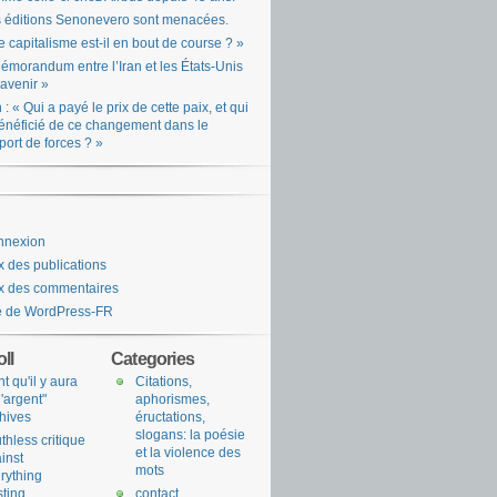
 éditions Senonevero sont menacées.
e capitalisme est-il en bout de course ? »
émorandum entre l’Iran et les États-Unis
l’avenir »
n : « Qui a payé le prix de cette paix, et qui
énéficié de ce changement dans le
port de forces ? »
nnexion
x des publications
x des commentaires
e de WordPress-FR
ll
Categories
nt qu'il y aura
Citations,
l'argent"
aphorismes,
hives
éructations,
slogans: la poésie
uthless critique
et la violence des
inst
mots
rything
sting
contact