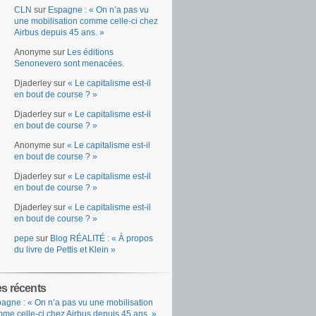
CLN
sur
Espagne : « On n’a pas vu
une mobilisation comme celle-ci chez
Airbus depuis 45 ans. »
Anonyme
sur
Les éditions
Senonevero sont menacées.
Djaderley
sur
« Le capitalisme est-il
en bout de course ? »
Djaderley
sur
« Le capitalisme est-il
en bout de course ? »
Anonyme
sur
« Le capitalisme est-il
en bout de course ? »
Djaderley
sur
« Le capitalisme est-il
en bout de course ? »
Djaderley
sur
« Le capitalisme est-il
en bout de course ? »
pepe
sur
Blog RÉALITÉ : « À propos
du livre de Pettis et Klein »
es récents
agne : « On n’a pas vu une mobilisation
me celle-ci chez Airbus depuis 45 ans. »