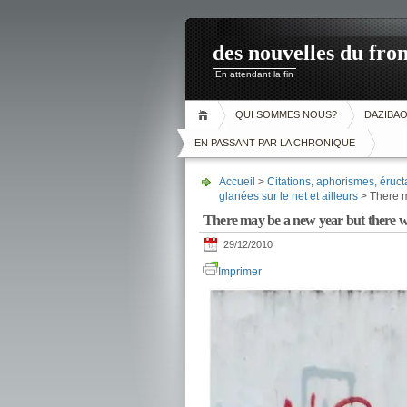
des nouvelles du fron
En attendant la fin
QUI SOMMES NOUS?
DAZIBA
EN PASSANT PAR LA CHRONIQUE
Accueil
>
Citations, aphorismes, éruct
glanées sur le net et ailleurs
> There m
There may be a new year but there wi
29/12/2010
Imprimer