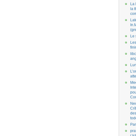
La 
la 
co
Lat
In.
(gr
Le 
Les
fini
lib
ang
Lun
L’o
att
Mee
Int
pou
Co
Nec
Crí
des
tod
Par
pra
( t