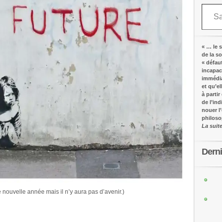
Saisissez votre adresse e-mail…
« … le s
de la s
« défau
incapac
immédia
et qu’e
à partir
de l’in
nouer l
philos
La suit
Dern
ne nouvelle année mais il n’y aura pas d’avenir.)