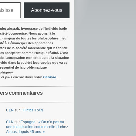
Abonnez-vous
ujet abstrait, hypostase de l’individu isolé
ociété bourgeoise. Nous avons là le
t » majeur de toutes les philosophies : leur
ité à s’émanciper des apparences
tes de la société marchande qui les fonde
lles acceptent comme l’unique réalité.
C’est
 de l’acceptation non critique de la situation
dividu dans la société bourgeoise que va se
’essentiel de la problématique
ophique
»
e et plus encore dans notre
Dazibao
…
iers commentaires
CLN
sur
Fil infos IRAN
CLN
sur
Espagne : « On n’a pas vu
une mobilisation comme celle-ci chez
Airbus depuis 45 ans. »