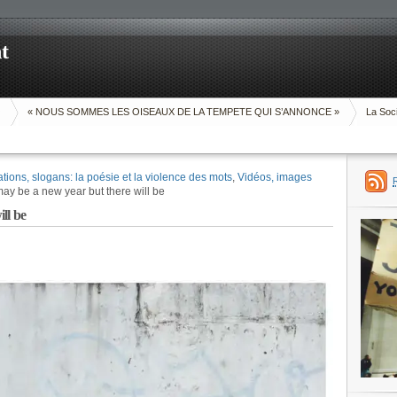
t
O
« NOUS SOMMES LES OISEAUX DE LA TEMPETE QUI S’ANNONCE »
La Soci
ations, slogans: la poésie et la violence des mots
,
Vidéos, images
ay be a new year but there will be
ll be