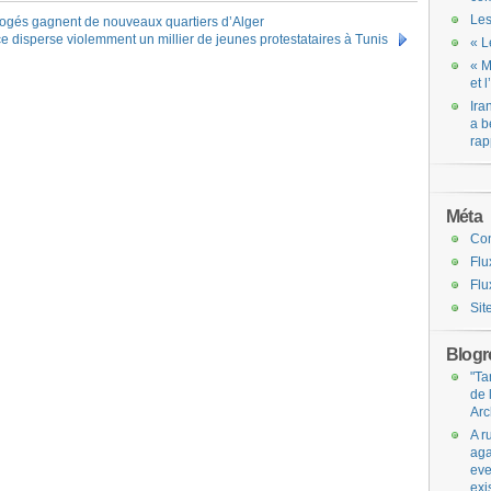
Les
 logés gagnent de nouveaux quartiers d’Alger
ce disperse violemment un millier de jeunes protestataires à Tunis
« L
« M
et 
Ira
a b
rap
Méta
Co
Flu
Flu
Sit
Blogro
"Ta
de 
Arc
A r
aga
eve
exi