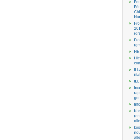
Fe
Fé
Ch
Na
Fro
201
(gr
Fr
(gr
HE
Hic
co
Il L
(ita
ILL
Inc
rap
gen
Inf
Kom
(en
all
kos
nou
al