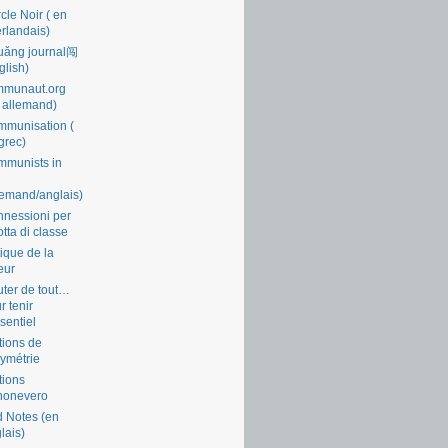
cle Noir ( en
rlandais)
uǎng journal闯
glish)
mmunaut.org
 allemand)
munisation (
grec)
munists in
lemand/anglais)
nessioni per
lotta di classe
tique de la
eur
ter de tout…
r tenir
ssentiel
tions de
symétrie
tions
nonevero
 Notes (en
lais)