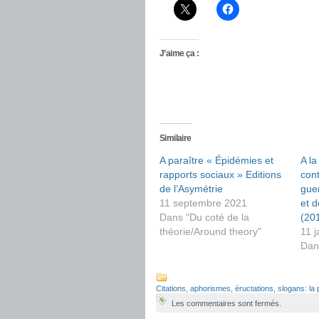
J’aime ça :
Similaire
A paraître « Épidémies et
A la
rapports sociaux » Editions
cont
de l’Asymétrie
guer
11 septembre 2021
et 
Dans "Du coté de la
(20
théorie/Around theory"
11 j
Dan
Citations, aphorismes, éructations, slogans: la 
Les commentaires sont fermés.