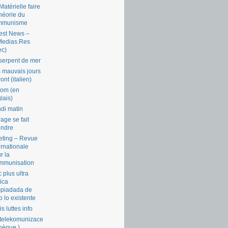
Matérielle faire
théorie du
mmunisme
est News –
Medias.Res
ec)
serpent de mer
 mauvais jours
ront (italien)
com (en
lais)
di matin
rage se fait
endre
ting – Revue
ernationale
r la
mmunisation
 plus ultra
tica
piadada de
o lo existente
is luttes info
telekomunizace
chèque )