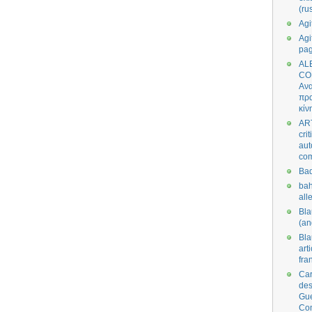
(ru
Agi
Agi
pa
AL
CO
Ανα
πρα
κίν
AR
cri
aut
co
Bad
bah
all
Bl
(an
Bl
art
fra
Car
des
Gue
Co