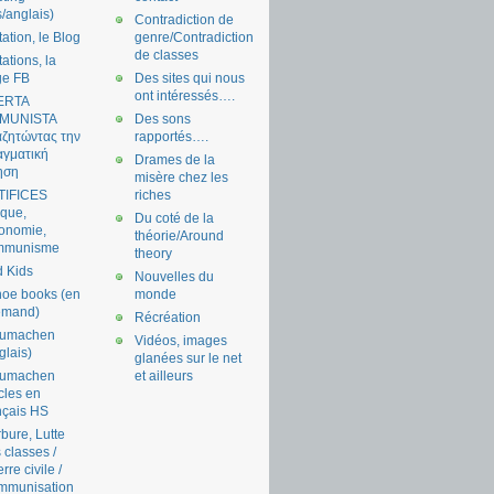
s/anglais)
Contradiction de
tation, le Blog
genre/Contradiction
de classes
tations, la
ge FB
Des sites qui nous
ont intéressés….
ERTA
MUNISTA
Des sons
ζητώντας την
rapportés….
γματική
Drames de la
ηση
misère chez les
TIFICES
riches
tique,
Du coté de la
onomie,
théorie/Around
mmunisme
theory
 Kids
Nouvelles du
oe books (en
monde
emand)
Récréation
aumachen
Vidéos, images
glais)
glanées sur le net
aumachen
et ailleurs
icles en
nçais HS
bure, Lutte
 classes /
rre civile /
mmunisation