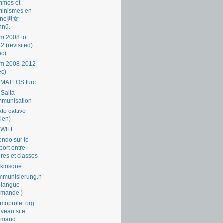
mmes et
minismes en
ine男女
nnü.
m 2008 to
2 (revisited)
ec)
om 2008-2012
ec)
İMATLOS turc
 Salta –
mmunisation
ato cattivo
lien)
 WILL
endo sur le
port entre
res et classes
okiosque
munisierung.net
 langue
emande )
moprolet.org
veau site
lemand