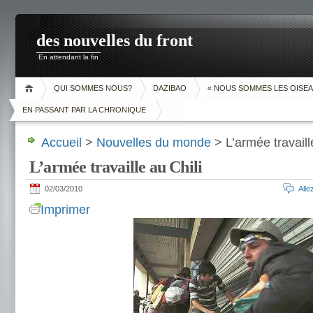
des nouvelles du front
En attendant la fin
QUI SOMMES NOUS?
DAZIBAO
« NOUS SOMMES LES OISEA
EN PASSANT PAR LA CHRONIQUE
Accueil
>
Nouvelles du monde
> L’armée travaill
L’armée travaille au Chili
02/03/2010
All
Imprimer