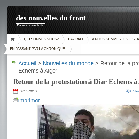
des nouvelles du front
En attendant la fin
QUI SOMMES NOUS?
DAZIBAO
« NOUS SOMMES LES OISEA
EN PASSANT PAR LA CHRONIQUE
Accueil
>
Nouvelles du monde
> Retour de la pro
Echems à Alger
Retour de la protestation à Diar Echems à
02/03/2010
All
Imprimer