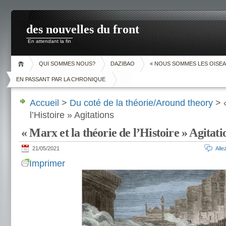
des nouvelles du front
En attendant la fin
QUI SOMMES NOUS?
DAZIBAO
« NOUS SOMMES LES OISEA
EN PASSANT PAR LA CHRONIQUE
Accueil
>
Du coté de la théorie/Around theory
> «
l’Histoire » Agitations
« Marx et la théorie de l’Histoire » Agitati
21/05/2021
All
Imprimer