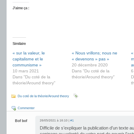
J’aime ça :
Similaire
« sur la valeur, le
« Nous vrillons; nous ne
«
capitalisme et le
« devenons » pas »
m
communisme »
20 décembre 2020
a
10 mars 2021
Dans "Du coté de la
6
Dans "Du coté de la
théorie/Around theory"
D
théorie/Around theory"
t
Du coté de la théorie/Around theory
Commenter
Bof bof
26/05/2021 à 16:10 |
#1
Difficile de s’expliquer la publication d’un texte 