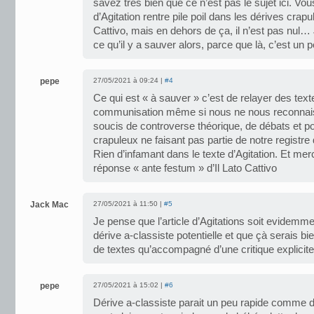
savez très bien que ce n’est pas le sujet ici. V
d’Agitation rentre pile poil dans les dérives crap
Cattivo, mais en dehors de ça, il n’est pas nul…
ce qu’il y a sauver alors, parce que là, c’est un pe
pepe
27/05/2021 à 09:24 |
#4
Ce qui est « à sauver » c’est de relayer des text
communisation même si nous ne nous reconnai
soucis de controverse théorique, de débats et pol
crapuleux ne faisant pas partie de notre registre
Rien d’infamant dans le texte d’Agitation. Et merc
réponse « ante festum » d’Il Lato Cattivo
Jack Mac
27/05/2021 à 11:50 |
#5
Je pense que l’article d’Agitations soit evidem
dérive a-classiste potentielle et que çà serais b
de textes qu’accompagné d’une critique explicite
pepe
27/05/2021 à 15:02 |
#6
Dérive a-classiste parait un peu rapide comme d