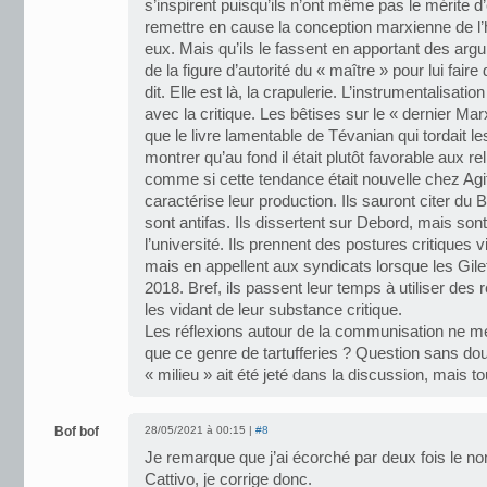
s’inspirent puisqu’ils n’ont même pas le mérite d’
remettre en cause la conception marxienne de l’his
eux. Mais qu’ils le fassent en apportant des arg
de la figure d’autorité du « maître » pour lui faire 
dit. Elle est là, la crapulerie. L’instrumentalisatio
avec la critique. Les bêtises sur le « dernier 
que le livre lamentable de Tévanian qui tordait 
montrer qu’au fond il était plutôt favorable aux re
comme si cette tendance était nouvelle chez Agi
caractérise leur production. Ils sauront citer du B
sont antifas. Ils dissertent sur Debord, mais sont
l’université. Ils prennent des postures critiques 
mais en appellent aux syndicats lorsque les Gile
2018. Bref, ils passent leur temps à utiliser des 
les vidant de leur substance critique.
Les réflexions autour de la communisation ne mé
que ce genre de tartufferies ? Question sans do
« milieu » ait été jeté dans la discussion, mais 
Bof bof
28/05/2021 à 00:15 |
#8
Je remarque que j’ai écorché par deux fois le nom 
Cattivo, je corrige donc.