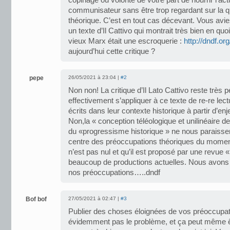
copinage ou volonté de votre part de nourrir l’act
communisateur sans être trop regardant sur la q
théorique. C’est en tout cas décevant. Vous avie
un texte d’Il Cattivo qui montrait très bien en quo
vieux Marx était une escroquerie :
http://dndf.o
aujourd’hui cette critique ?
pepe
26/05/2021 à 23:04 |
#2
Non non! La critique d’Il Lato Cattivo reste très p
effectivement s’appliquer à ce texte de re-re lec
écrits dans leur contexte historique à partir d’e
Non,la « conception téléologique et unilinéaire de 
du «progressisme historique » ne nous paraisse
centre des préoccupations théoriques du moment
n’est pas nul et qu’il est proposé par une revue 
beaucoup de productions actuelles. Nous avons d
nos préoccupations…..dndf
Bof bof
27/05/2021 à 02:47 |
#3
Publier des choses éloignées de vos préoccupat
évidemment pas le problème, et ça peut même êt