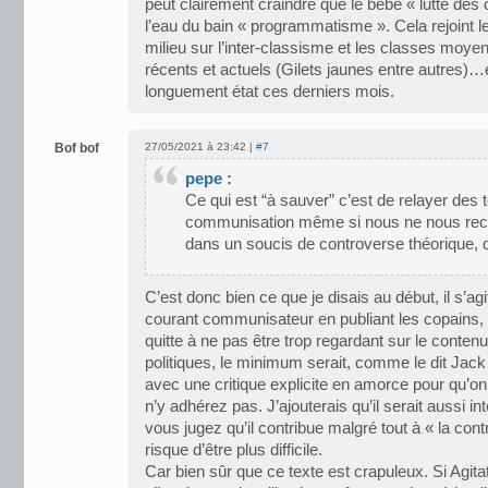
peut clairement craindre que le bébé « lutte des 
l’eau du bain « programmatisme ». Cela rejoint le
milieu sur l’inter-classisme et les classes moyen
récents et actuels (Gilets jaunes entre autres)…
longuement état ces derniers mois.
Bof bof
27/05/2021 à 23:42 |
#7
pepe
:
Ce qui est “à sauver” c’est de relayer des t
communisation même si nous ne nous rec
dans un soucis de controverse théorique, 
C’est donc bien ce que je disais au début, il s’agit
courant communisateur en publiant les copains, de
quitte à ne pas être trop regardant sur le conten
politiques, le minimum serait, comme le dit Jack 
avec une critique explicite en amorce pour qu’
n’y adhérez pas. J’ajouterais qu’il serait aussi i
vous jugez qu’il contribue malgré tout à « la cont
risque d’être plus difficile.
Car bien sûr que ce texte est crapuleux. Si Agitat