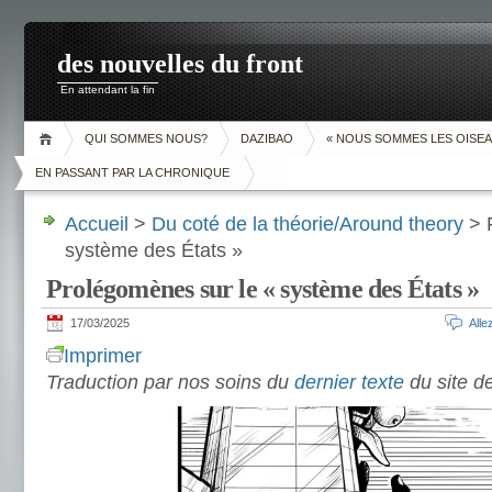
des nouvelles du front
En attendant la fin
QUI SOMMES NOUS?
DAZIBAO
« NOUS SOMMES LES OISEA
EN PASSANT PAR LA CHRONIQUE
Accueil
>
Du coté de la théorie/Around theory
> 
système des États »
Prolégomènes sur le « système des États »
17/03/2025
All
Imprimer
Traduction par nos soins du
dernier texte
du site d