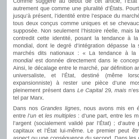
Comme suggéré au début de cet article, l’État c
autrement que comme une pluralité d’États. Pourt
jusqu’à présent, l’identité entre l’espace du marché e
tous deux conçus comme uniques et se chevaucha
supposée. Non seulement l’histoire réelle, mais 
contredit cette identité, posant la tendance à l
mondial, dont le degré d’intégration dépasse la 
marchés dits nationaux : « La tendance à la 
mondial
est donnée directement dans le concep
Ainsi, le décalage entre le marché, par définition
universaliste, et l’État, destiné (même lorsq
expansionniste) à rester une pièce d’une mo
pleinement présent dans
Le Capital
29
, mais
n’es
tel par Marx.
Dans nos
Grandes lignes
, nous avons mis en é
entre
l’un
et
les multiples
: d’une part, entre les m
l’argent (socialement validé par l’État) ; d’autre 
capitaux et l’État lui-même. Le premier peut ê
aspect ou une conséquence du second. Dans les 