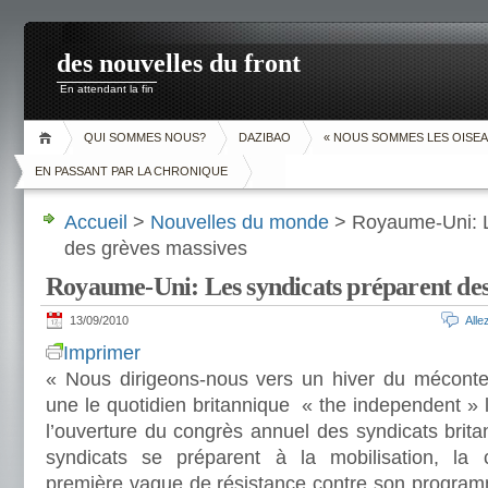
des nouvelles du front
En attendant la fin
QUI SOMMES NOUS?
DAZIBAO
« NOUS SOMMES LES OISEA
EN PASSANT PAR LA CHRONIQUE
Accueil
>
Nouvelles du monde
> Royaume-Uni: L
des grèves massives
Royaume-Uni: Les syndicats préparent des
13/09/2010
All
Imprimer
« Nous dirigeons-nous vers un hiver du mécon
une le quotidien britannique « the independent » 
l’ouverture du congrès annuel des syndicats brita
syndicats se préparent à la mobilisation, la c
première vague de résistance contre son programm