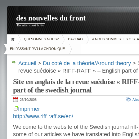
des nouvelles du front
En attendant la fin
QUI SOMMES NOUS?
DAZIBAO
« NOUS SOMMES LES OISEA
EN PASSANT PAR LA CHRONIQUE
Accueil
>
Du coté de la théorie/Around theory
> S
revue suédoise « RIFF-RAFF » – English part of 
Site en anglais de la revue suédoise « RI
part of the swedish journal
26/10/2008
All
Imprimer
http://www.riff-raff.se/en/
Welcome to the website of the Swedish journal riff-
some of our articles we have translated into English