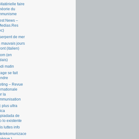
Matérielle faire
théorie du
mmunisme
est News –
Medias.Res
ec)
serpent de mer
 mauvais jours
ront (italien)
com (en
lais)
di matin
rage se fait
endre
ting – Revue
ernationale
r la
mmunisation
 plus ultra
tica
piadada de
o lo existente
is luttes info
telekomunizace
chèque )