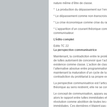
nature même d’être de classe.
* La production du dépassement sur l’en
* Le dépassement comme non-transcroissa
* La crise économique comme crise du rap
* L’apparition d’un courant théorique com
communisateur.
L’édito complet
Edito TC 22
La perspective communisatrice
Maintenant, la contradiciton entre le prolé
de luttes autorisent de concevoir que l’ac
existence comme classe. L’action de clas
l’alternative absolue entre programmatis
maintenant la maturation d’un cycle de lutte
contradiction du prolétariat à sa propr
La perspective communisatrice est l’articu
théorique au sens restreint, elle ne se con
Le concept de communisation, apparu au
alors le rapport entre luttes immédiates et
révolution comme abolition de toutes les c
immédiates. Ces dernières n’étaient pas 