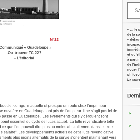
Saisissez votre adresse e-mail…
« … le s
de la s
« défau
incapac
 Communiqué « Guadeloupe »
immédia
-Ou trouver TC 22?
et qu’e
– L’éditorial
à partir
de l’in
nouer l
philos
La suit
Dern
ouclé, corrigé, maquetté et presque en route chez l’imprimeur
sse ouvrière en Guadeloupe ont pris de l’ampleur. Il ne s’agit pas ici de
il se passe en Guadeloupe. Les événements qui s’y déroulent sont
point essentiel du cycle de luttes actuel. La lutte revendicative telle
ut ce que l’on pouvait dire plus ou moins abstraitement dans le texte
e salaire”. Les développements actuels de cette lutte revendicative
nts plus moins alternatifs de la survie s’orientent maintenant vers