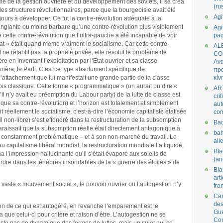
e de la gestion ouvrière et du développement des soviets, il se créa
(ru
des structures révolutionnaires, parce que la bourgeoisie avait été
Agi
oujours à développer. Ce fut la contre-révolution adéquate à la
nglante ou moins barbare qu’une contre-révolution plus visiblement
Agi
 cette contre-révolution que l’ultra-gauche a été incapable de voir
pa
tat » était quand même vraiment le socialisme. Car cette contre-
AL
 ne rétablit pas la propriété privée, elle résolut le problème de
CO
ère en inventant l’exploitation par l’Etat ouvrier et sa classe
Ανα
ière, le Parti. C’est ce type absolument spécifique de
πρα
l’attachement que lui manifestait une grande partie de la classe
κίν
is classique. Cette forme « programmatique » (on aurait pu dire «
AR
 s’il n’y avait eu préemption du Labour party) de la lutte de classe est
cri
ue sa contre-révolution) et l’horizon est totalement et simplement
aut
ait réellement le socialisme, c’est-à-dire l’économie capitaliste étatisée
co
l non-libre) s’est effondré dans la restructuration de la subsomption
Bad
pparaissait que la subsomption réelle était directement antagonique à
bah
 – constamment problématique – et à son non-marché du travail. Le
all
u capitalisme libéral mondial, la restructuration mondiale l’a liquidé,
Bl
na l’impression hallucinante qu’il s’était évaporé aux soleils de
(an
erdre dans les ténèbres insondables de la « guerre des étoiles » de
Bl
art
vaste « mouvement social », le pouvoir ouvrier ou l’autogestion n’y
fra
Car
des
ion de ce qui est autogéré, en revanche l’emparement est le
Gue
a que celui-ci pour critère et raison d’être. L’autogestion ne se
Co