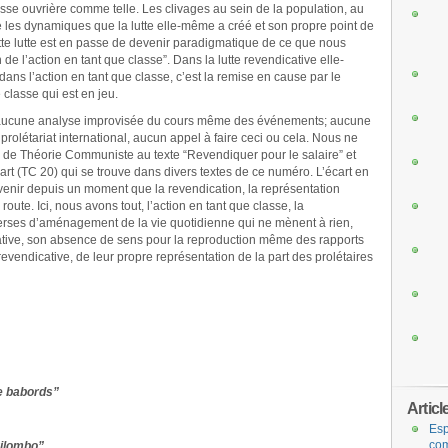
lasse ouvrière comme telle. Les clivages au sein de la population, au
re les dynamiques que la lutte elle-même a créé et son propre point de
ette lutte est en passe de devenir paradigmatique de ce que nous
 de l’action en tant que classe”. Dans la lutte revendicative elle-
ans l’action en tant que classe, c’est la remise en cause par le
classe qui est en jeu.
 aucune analyse improvisée du cours même des événements; aucune
prolétariat international, aucun appel à faire ceci ou cela. Nous ne
 de Théorie Communiste au texte “Revendiquer pour le salaire” et
rt (TC 20) qui se trouve dans divers textes de ce numéro. L’écart en
enir depuis un moment que la revendication, la représentation
route. Ici, nous avons tout, l’action en tant que classe, la
iverses d’aménagement de la vie quotidienne qui ne mènent à rien,
cative, son absence de sens pour la reproduction même des rapports
n revendicative, de leur propre représentation de la part des prolétaires
lle babords”
Articl
Esp
com
uilombo”