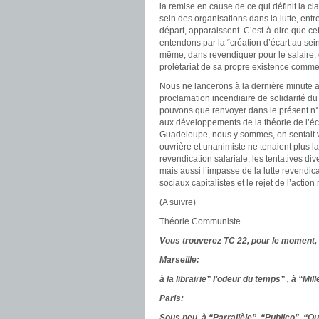
la remise en cause de ce qui définit la c
sein des organisations dans la lutte, ent
départ, apparaissent. C’est-à-dire que c
entendons par la “création d’écart au sein
même, dans revendiquer pour le salaire, d
prolétariat de sa propre existence comme 
Nous ne lancerons à la dernière minute
proclamation incendiaire de solidarité du 
pouvons que renvoyer dans le présent n°
aux développements de la théorie de l’éca
Guadeloupe, nous y sommes, on sentait v
ouvrière et unanimiste ne tenaient plus la 
revendication salariale, les tentatives d
mais aussi l’impasse de la lutte revendi
sociaux capitalistes et le rejet de l’actio
(A suivre)
Théorie Communiste
Vous trouverez TC 22, pour le moment,
Marseille:
à la librairie” l’odeur du temps” , à “Mi
Paris:
Sous peu, à “Parrallèle”, “Publico”, “Q