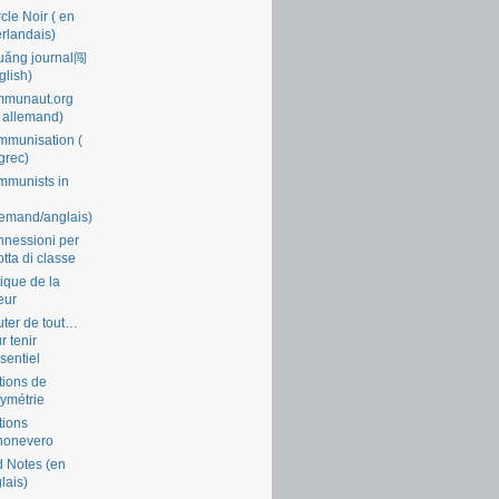
cle Noir ( en
rlandais)
uǎng journal闯
glish)
mmunaut.org
 allemand)
munisation (
grec)
munists in
lemand/anglais)
nessioni per
lotta di classe
tique de la
eur
ter de tout…
r tenir
ssentiel
tions de
symétrie
tions
nonevero
 Notes (en
lais)