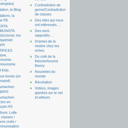
s/anglais)
Contradiction de
tation, le Blog
genre/Contradiction
de classes
tations, la
ge FB
Des sites qui nous
ont intéressés….
ERTA
MUNISTA
Des sons
ζητώντας την
rapportés….
γματική
Drames de la
ηση
misère chez les
TIFICES
riches
tique,
Du coté de la
onomie,
théorie/Around
mmunisme
theory
 Kids
Nouvelles du
oe books (en
monde
emand)
Récréation
aumachen
Vidéos, images
glais)
glanées sur le net
aumachen
et ailleurs
icles en
nçais HS
bure, Lutte
 classes /
rre civile /
mmunisation