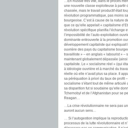
…En Russie très vite, dans le procès mêm
une nouvelle classe exploiteuse à partir 
chassée, mais le travail productif était t
révolution programmatique, pas moins sa
bourgeoise. C’est à cause de la nature de
que ce qu’elle appelait « capitalisme d’E
révolution spécifique planifia l’échange et
l’impossibilité de l’auto-exploitation ouvri
dominante entrouverte à la promotion ouvr
développement capitaliste qui expliquait 
ouvrière des pays du capitalisme bourgeo
travailliste » – en anglais « labourist » –
maintenant globalement dépassée (ainsi q
capitaliste. Le « socialisme réel » (qui ét
à idéologie ouvrière et à marché du travai
réelle où elle n’avait plus sa place. Il a
sa péréquation à priori du taux de profit
socialisme s’étant tout de même articulé a
sa disparition fut si soudaine qu’elle don
Tchernobyl et de l’Afghanistan pour se p
Reagan…
…La crise révolutionnaire ne sera pas un 
auront aucun sens…
… Si l’autogestion implique la reproduct
processus de la lutte révolutionnaire et n’