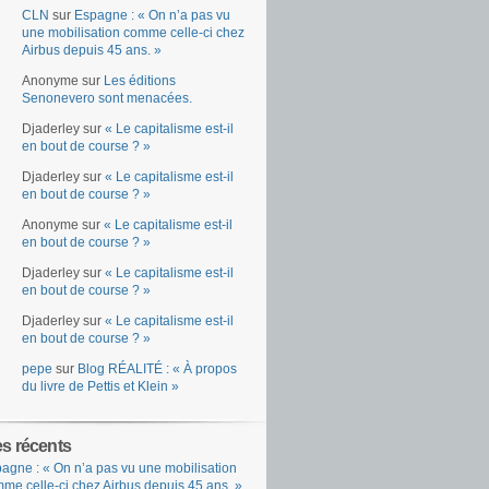
CLN
sur
Espagne : « On n’a pas vu
une mobilisation comme celle-ci chez
Airbus depuis 45 ans. »
Anonyme
sur
Les éditions
Senonevero sont menacées.
Djaderley
sur
« Le capitalisme est-il
en bout de course ? »
Djaderley
sur
« Le capitalisme est-il
en bout de course ? »
Anonyme
sur
« Le capitalisme est-il
en bout de course ? »
Djaderley
sur
« Le capitalisme est-il
en bout de course ? »
Djaderley
sur
« Le capitalisme est-il
en bout de course ? »
pepe
sur
Blog RÉALITÉ : « À propos
du livre de Pettis et Klein »
es récents
agne : « On n’a pas vu une mobilisation
me celle-ci chez Airbus depuis 45 ans. »