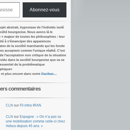
Abonnez-vous
ujet abstrait, hypostase de l’individu isolé
ociété bourgeoise. Nous avons là le
t » majeur de toutes les philosophies : leur
ité à s’émanciper des apparences
tes de la société marchande qui les fonde
lles acceptent comme l’unique réalité.
C’est
 de l’acceptation non critique de la situation
dividu dans la société bourgeoise que va se
’essentiel de la problématique
ophique
»
e et plus encore dans notre
Dazibao
…
iers commentaires
CLN
sur
Fil infos IRAN
CLN
sur
Espagne : « On n’a pas vu
une mobilisation comme celle-ci chez
Airbus depuis 45 ans. »