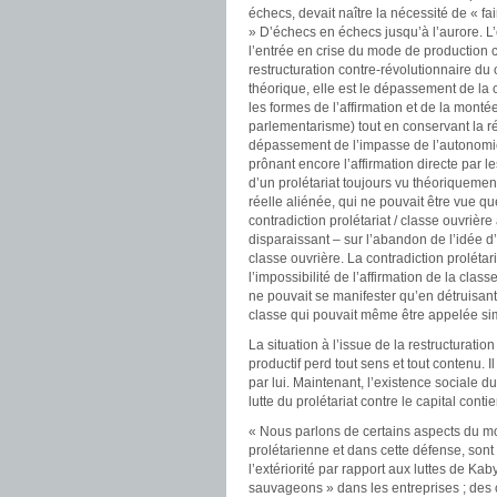
échecs, devait naître la nécessité de « f
» D’échecs en échecs jusqu’à l’aurore. L’
l’entrée en crise du mode de production 
restructuration contre-révolutionnaire du 
théorique, elle est le dépassement de la c
les formes de l’affirmation et de la monté
parlementarisme) tout en conservant la ré
dépassement de l’impasse de l’autonomie ou
prônant encore l’affirmation directe par l
d’un prolétariat toujours vu théoriquemen
réelle aliénée, qui ne pouvait être vue qu
contradiction prolétariat / classe ouvrière
disparaissant – sur l’abandon de l’idée d
classe ouvrière. La contradiction prolétari
l’impossibilité de l’affirmation de la clas
ne pouvait se manifester qu’en détruisant 
classe qui pouvait même être appelée sim
La situation à l’issue de la restructuration 
productif perd tout sens et tout contenu. I
par lui. Maintenant, l’existence sociale du
lutte du prolétariat contre le capital cont
« Nous parlons de certains aspects du mou
prolétarienne et dans cette défense, sont 
l’extériorité par rapport aux luttes de Ka
sauvageons » dans les entreprises ; des co