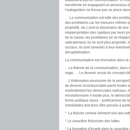
dépassera pas en communisation. Il n’exi
transforme en engageant un processus de
l’autogestion ne trouve pas sa place dan
… La communisation est lutte des prolétair
des prolétaires car les mesures mêmes qui
propriété, etc.) sont la dissolution de l
réappropriation des capitaux par leurs p
de la classe, les prolétaires ne se réapp
radicalement, ils ne sont plus propriété, 
sociaux, ils sont ramenés à leur éventuel
décapitalisation.
La communisation est révolution dans la
…La théorie de la communisation, dans sa 
nage, … Le devenir social du concept-clé 
…L’élaboration poursuivie de la perspect
de devenir incontournable parmi toutes s
modestement les démocrates radicaux, d’
révolutionnaire n’existe plus, le démocra
forme politique (sous – politicienne) de la 
immédiates doit donc être pensée à partir
* La théorie comme élément réel des lutt
* Le caractère théoricien des luttes.
* La formation d’écarts dans le caractère d