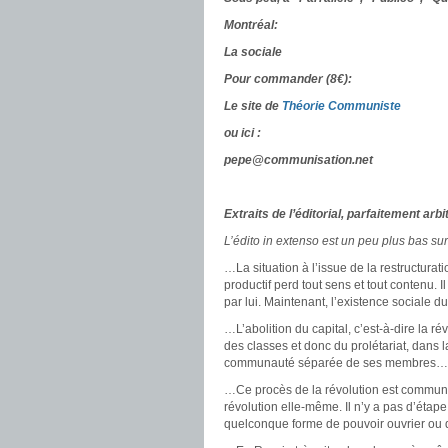
Montréal:
La sociale
Pour commander (8€):
Le site de
Théorie Communiste
ou ici :
pepe@communisation.net
Extraits de l’éditorial, parfaitement arbit
L’édito in extenso est un peu plus bas su
…La situation à l’issue de la restructuratio
productif perd tout sens et tout contenu. I
par lui. Maintenant, l’existence sociale du
…L’abolition du capital, c’est-à-dire la 
des classes et donc du prolétariat, dans 
communauté séparée de ses membres…
…Ce procès de la révolution est communi
révolution elle-même. Il n’y a pas d’étape
quelconque forme de pouvoir ouvrier ou 