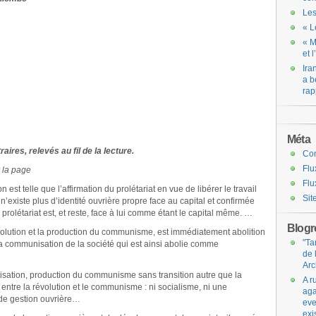
Les
« L
« M
et 
Ira
a b
rap
Méta
raires, relevés au fil de la lecture.
Co
Flu
r la page
Flu
n est telle que l’affirmation du prolétariat en vue de libérer le travail
Sit
l n’existe plus d’identité ouvrière propre face au capital et confirmée
 prolétariat est, et reste, face à lui comme étant le capital même. …
Blogro
révolution et la production du communisme, est immédiatement abolition
"Ta
la communisation de la société qui est ainsi abolie comme
de 
Arc
sation, production du communisme sans transition autre que la
A r
 entre la révolution et le communisme : ni socialisme, ni une
aga
de gestion ouvrière…
eve
exi