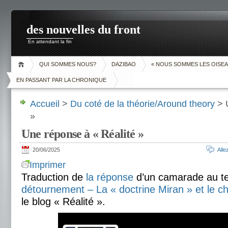
des nouvelles du front
En attendant la fin
QUI SOMMES NOUS?
DAZIBAO
« NOUS SOMMES LES OISEA
EN PASSANT PAR LA CHRONIQUE
Accueil
>
Du coté de la théorie/Around theory
> U
»
Une réponse à « Réalité »
20/06/2025
All
Imprimer
Traduction de
la réponse
d’un camarade au t
détournement – La « doctrine Miran » et le 
le blog « Réalité ».