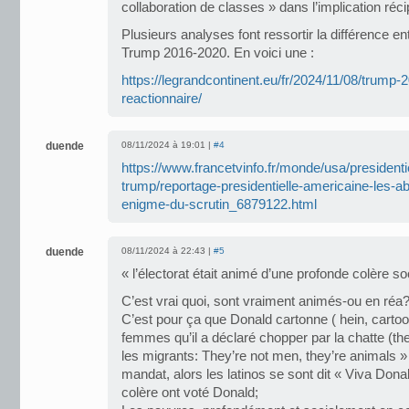
collaboration de classes » dans l’implication réci
Plusieurs analyses font ressortir la différence en
Trump 2016-2020. En voici une :
https://legrandcontinent.eu/fr/2024/11/08/trump-2
reactionnaire/
duende
08/11/2024 à 19:01 |
#4
https://www.francetvinfo.fr/monde/usa/presidenti
trump/reportage-presidentielle-americaine-les-ab
enigme-du-scrutin_6879122.html
duende
08/11/2024 à 22:43 |
#5
« l’électorat était animé d’une profonde colère so
C’est vrai quoi, sont vraiment animés-ou en réa?
C’est pour ça que Donald cartonne ( hein, cartoo
femmes qu’il a déclaré chopper par la chatte (th
les migrants: They’re not men, they’re animals »
mandat, alors les latinos se sont dit « Viva Dona
colère ont voté Donald;