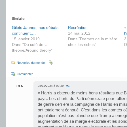
Similaire
Gilets Jaunes, nos débats
Récréation
«
continuent….
14 mai 2012
l
15 janvier 2019
Dans "Drames de la misère
3
Dans "Du coté de la
chez les riches"
D
théorie/Around theory"
Nouvelles du monde
Commenter
CLN
08/11/2024 à 09:29 |
#1
« Harris a obtenu de moins bons résultats que 
pays. Les efforts du Parti démocrate pour rallier
de genre derrière la campagne de Harris en misan
ont totalement échoué. C’est dans les comtés où
population n’est pas blanche que Trump a enregis
augmentation de sa marge électorale et les son