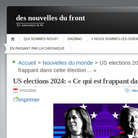
des nouvelles du front
En attendant la fin
QUI SOMMES NOUS?
DAZIBAO
« NOUS SOMMES LES OISEA
EN PASSANT PAR LA CHRONIQUE
Accueil
>
Nouvelles du monde
> US elections 20
frappant dans cette élection… »
US elections 2024: « Ce qui est frappant da
07/11/2024
All
Imprimer