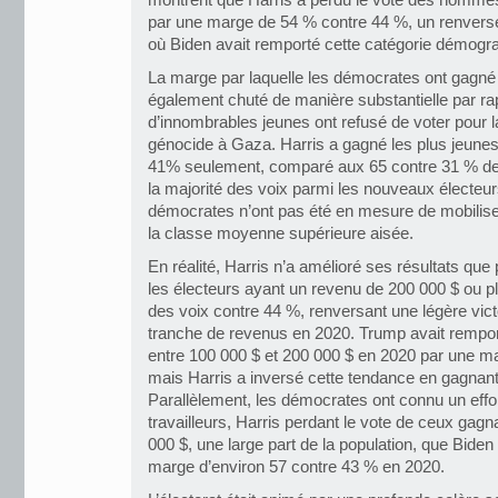
montrent que Harris a perdu le vote des hommes 
par une marge de 54 % contre 44 %, un renvers
où Biden avait remporté cette catégorie démogr
La marge par laquelle les démocrates ont gagné 
également chuté de manière substantielle par ra
d’innombrables jeunes ont refusé de voter pour 
génocide à Gaza. Harris a gagné les plus jeunes
41% seulement, comparé aux 65 contre 31 % de
la majorité des voix parmi les nouveaux électeur
démocrates n’ont pas été en mesure de mobiliser
la classe moyenne supérieure aisée.
En réalité, Harris n’a amélioré ses résultats que
les électeurs ayant un revenu de 200 000 $ ou p
des voix contre 44 %, renversant une légère vic
tranche de revenus en 2020. Trump avait rempor
entre 100 000 $ et 200 000 $ en 2020 par une m
mais Harris a inversé cette tendance en gagnan
Parallèlement, les démocrates ont connu un eff
travailleurs, Harris perdant le vote de ceux gagn
000 $, une large part de la population, que Bide
marge d’environ 57 contre 43 % en 2020.