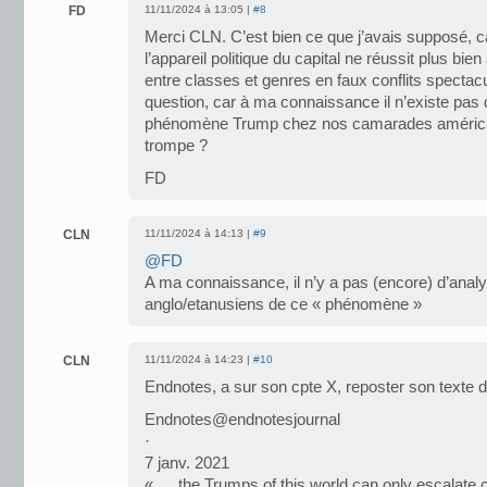
FD
11/11/2024 à 13:05 |
#8
Merci CLN. C’est bien ce que j’avais supposé, car
l’appareil politique du capital ne réussit plus bien 
entre classes et genres en faux conflits spectac
question, car à ma connaissance il n’existe pas 
phénomène Trump chez nos camarades américai
trompe ?
FD
CLN
11/11/2024 à 14:13 |
#9
@FD
A ma connaissance, il n’y a pas (encore) d’anal
anglo/etanusiens de ce « phénomène »
CLN
11/11/2024 à 14:23 |
#10
Endnotes, a sur son cpte X, reposter son texte 
Endnotes@endnotesjournal
·
7 janv. 2021
« … the Trumps of this world can only escalate 