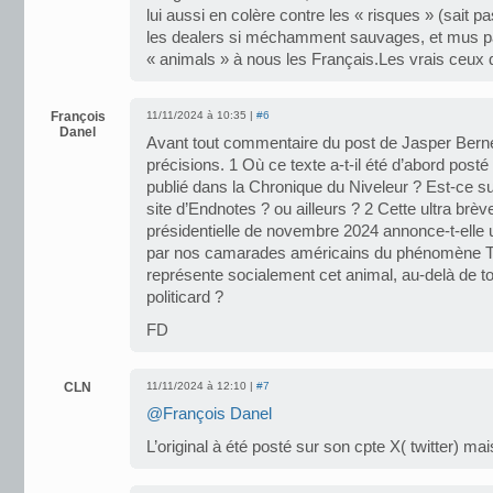
lui aussi en colère contre les « risques » (sait p
les dealers si méchamment sauvages, et mus par
« animals » à nous les Français.Les vrais ceux q
François
11/11/2024 à 10:35 |
#6
Danel
Avant tout commentaire du post de Jasper Berne
précisions. 1 Où ce texte a-t-il été d’abord posté
publié dans la Chronique du Niveleur ? Est-ce su
site d’Endnotes ? ou ailleurs ? 2 Cette ultra brèv
présidentielle de novembre 2024 annonce-t-elle
par nos camarades américains du phénomène Tr
représente socialement cet animal, au-delà de to
politicard ?
FD
CLN
11/11/2024 à 12:10 |
#7
@François Danel
L’original à été posté sur son cpte X( twitter) mai