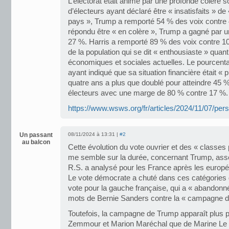
L’électorat était animé par une profonde colère s
d’électeurs ayant déclaré être « insatisfaits » de 
pays », Trump a remporté 54 % des voix contre
répondu être « en colère », Trump a gagné par 
27 %. Harris a remporté 89 % des voix contre 10 
de la population qui se dit « enthousiaste » quan
économiques et sociales actuelles. Le pourcentag
ayant indiqué que sa situation financière était « pi
quatre ans a plus que doublé pour atteindre 45
électeurs avec une marge de 80 % contre 17 %.
https://www.wsws.org/fr/articles/2024/11/07/per
Un passant
08/11/2024 à 13:31 |
#2
au balcon
Cette évolution du vote ouvrier et des « classes
me semble sur la durée, concernant Trump, as
R.S. a analysé pour les France après les europ
Le vote démocrate a chuté dans ces catégories
vote pour la gauche française, qui a « abandonné
mots de Bernie Sanders contre la « campagne d
Toutefois, la campagne de Trump apparaît plus p
Zemmour et Marion Maréchal que de Marine Le P