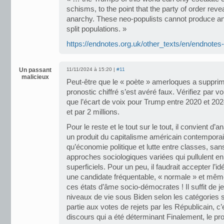
schisms, to the point that the party of order reveal
anarchy. These neo-populists cannot produce an
split populations. »
https://endnotes.org.uk/other_texts/en/endnote
Un passant
11/11/2024 à 15:20 |
#11
malicieux
Peut-être que le « poète » amerloques a suppri
pronostic chiffré s’est avéré faux. Vérifiez par
que l’écart de voix pour Trump entre 2020 et 202
et par 2 millions.
Pour le reste et le tout sur le tout, il convient d
un produit du capitalisme américain contemporain
qu’économie politique et lutte entre classes, san
approches sociologiques variées qui pullulent e
superficiels. Pour un peu, il faudrait accepter l’id
une candidate fréquentable, « normale » et mêm
ces états d’âme socio-démocrates ! Il suffit de je
niveaux de vie sous Biden selon les catégories
partie aux votes de rejets par les Républicain, c’
discours qui a été déterminant Finalement, le pr