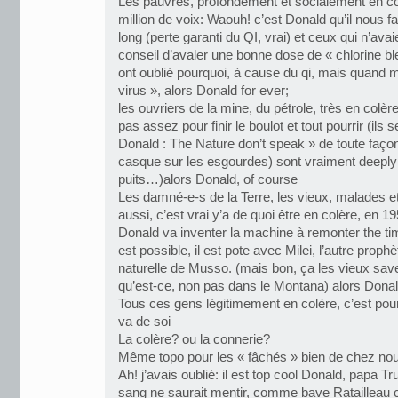
Les pauvres, profondément et socialement en col
million de voix: Waouh! c’est Donald qu’il nous f
long (perte garanti du QI, vrai) et ceux qui n’ava
conseil d’avaler une bonne dose de « chlorine bl
ont oublié pourquoi, à cause du qi, mais quand 
virus », alors Donald for ever;
les ouvriers de la mine, du pétrole, très en colère
pas assez pour finir le boulot et tout pourrir (ils
Donald : The Nature don’t speak » de toute façon
casque sur les esgourdes) sont vraiment deeply 
puits…)alors Donald, of course
Les damné-e-s de la Terre, les vieux, malades et 
aussi, c’est vrai y’a de quoi être en colère, en 19
Donald va inventer la machine à remonter the t
est possible, il est pote avec Milei, l’autre prophè
naturelle de Musso. (mais bon, ça les vieux sav
qu’est-ce, non pas dans le Montana) alors Donald w
Tous ces gens légitimement en colère, c’est pour
va de soi
La colère? ou la connerie?
Même topo pour les « fâchés » bien de chez no
Ah! j’avais oublié: il est top cool Donald, papa
sang ne saurait mentir, comme bave Ratailleau c’