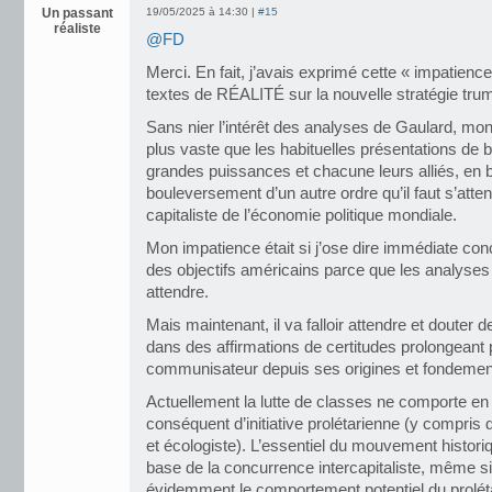
Un passant
19/05/2025 à 14:30 |
#15
réaliste
@FD
Merci. En fait, j’avais exprimé cette « impatience
textes de RÉALITÉ sur la nouvelle stratégie tru
Sans nier l’intérêt des analyses de Gaulard, m
plus vaste que les habituelles présentations de br
grandes puissances et chacune leurs alliés, en 
bouleversement d’un autre ordre qu’il faut s’att
capitaliste de l’économie politique mondiale.
Mon impatience était si j’ose dire immédiate co
des objectifs américains parce que les analyses 
attendre.
Mais maintenant, il va falloir attendre et douter 
dans des affirmations de certitudes prolongeant p
communisateur depuis ses origines et fondemen
Actuellement la lutte de classes ne comporte en
conséquent d’initiative prolétarienne (y compris
et écologiste). L’essentiel du mouvement historiq
base de la concurrence intercapitaliste, même s
évidemment le comportement potentiel du proléta