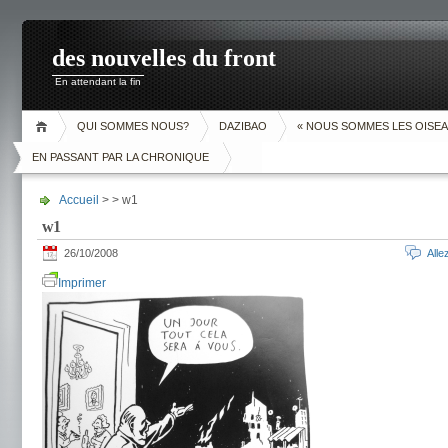
des nouvelles du front
En attendant la fin
QUI SOMMES NOUS?
DAZIBAO
« NOUS SOMMES LES OISEA
EN PASSANT PAR LA CHRONIQUE
Accueil
> > w1
w1
26/10/2008
All
Imprimer