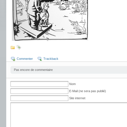
Commenter
Trackback
Pas encore de commentaire
Nom
E-Mail (ne sera pas publié)
Site internet