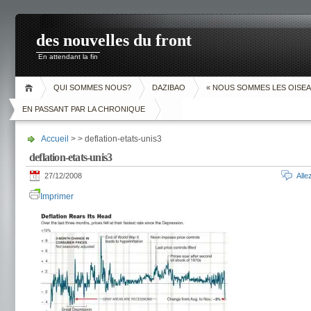
des nouvelles du front
En attendant la fin
QUI SOMMES NOUS?
DAZIBAO
« NOUS SOMMES LES OISEA
EN PASSANT PAR LA CHRONIQUE
Accueil
> > deflation-etats-unis3
deflation-etats-unis3
27/12/2008
All
Imprimer