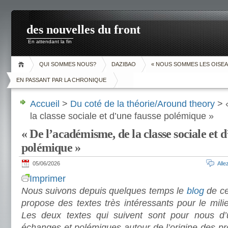
des nouvelles du front
En attendant la fin
QUI SOMMES NOUS?
DAZIBAO
« NOUS SOMMES LES OISEA
EN PASSANT PAR LA CHRONIQUE
Accueil
>
Du coté de la théorie/Around theory
> 
la classe sociale et d’une fausse polémique »
« De l’académisme, de la classe sociale et d
polémique »
05/06/2026
All
Imprimer
Nous suivons depuis quelques temps le
blog
de ce
propose des textes très intéressants pour le mil
Les deux textes qui suivent sont pour nous d’u
échanges et polémiques autour de l’origine des pr