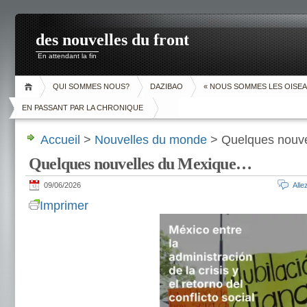
des nouvelles du front
En attendant la fin
QUI SOMMES NOUS?
DAZIBAO
« NOUS SOMMES LES OISEA
EN PASSANT PAR LA CHRONIQUE
Accueil
>
Nouvelles du monde
> Quelques nouv
Quelques nouvelles du Mexique…
09/06/2026
All
Imprimer