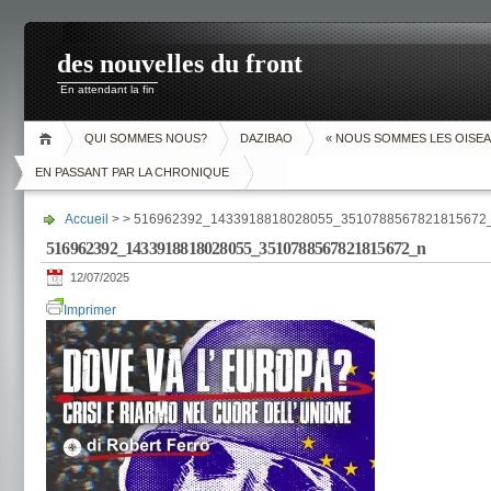
des nouvelles du front
En attendant la fin
QUI SOMMES NOUS?
DAZIBAO
« NOUS SOMMES LES OISEA
EN PASSANT PAR LA CHRONIQUE
Accueil
> > 516962392_1433918818028055_3510788567821815672
516962392_1433918818028055_3510788567821815672_n
12/07/2025
Imprimer