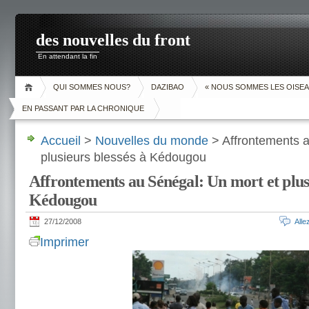
des nouvelles du front
En attendant la fin
QUI SOMMES NOUS?
DAZIBAO
« NOUS SOMMES LES OISEA
EN PASSANT PAR LA CHRONIQUE
Accueil
>
Nouvelles du monde
> Affrontements a
plusieurs blessés à Kédougou
Affrontements au Sénégal: Un mort et plusi
Kédougou
27/12/2008
All
Imprimer