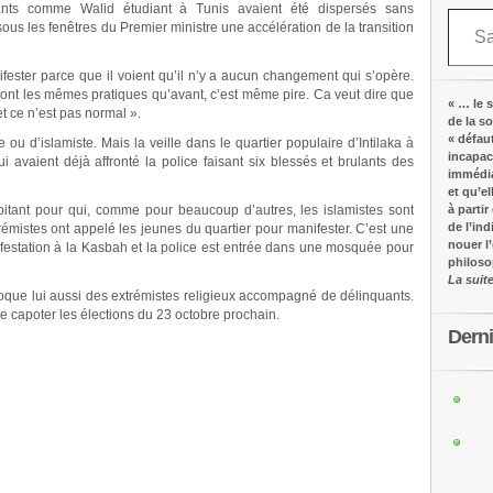
nts comme Walid étudiant à Tunis avaient été dispersés sans
Saisissez votre adresse e-mail…
s les fenêtres du Premier ministre une accélération de la transition
ifester parce que il voient qu’il n’y a aucun changement qui s’opère.
ont les mêmes pratiques qu’avant, c’est même pire. Ca veut dire que
« … le s
 ce n’est pas normal ».
de la s
« défau
 ou d’islamiste. Mais la veille dans le quartier populaire d’Intilaka à
incapac
 avaient déjà affronté la police faisant six blessés et brulants des
immédia
et qu’e
habitant pour qui, comme pour beaucoup d’autres, les islamistes sont
à partir
de l’in
rémistes ont appelé les jeunes du quartier pour manifester. C’est une
nouer l
ifestation à la Kasbah et la police est entrée dans une mosquée pour
philos
La suit
évoque lui aussi des extrémistes religieux accompagné de délinquants.
ire capoter les élections du 23 octobre prochain.
Dern