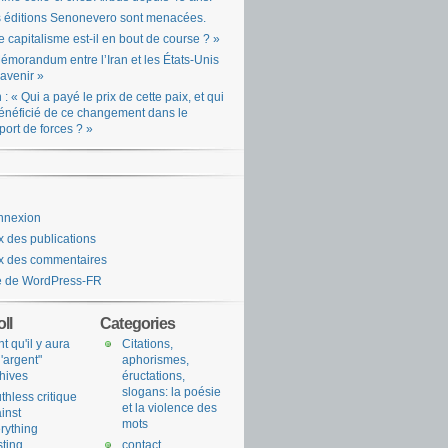
 éditions Senonevero sont menacées.
e capitalisme est-il en bout de course ? »
émorandum entre l’Iran et les États-Unis
l’avenir »
n : « Qui a payé le prix de cette paix, et qui
énéficié de ce changement dans le
port de forces ? »
nnexion
x des publications
x des commentaires
e de WordPress-FR
ll
Categories
nt qu'il y aura
Citations,
l'argent"
aphorismes,
hives
éructations,
slogans: la poésie
uthless critique
et la violence des
inst
mots
rything
sting
contact