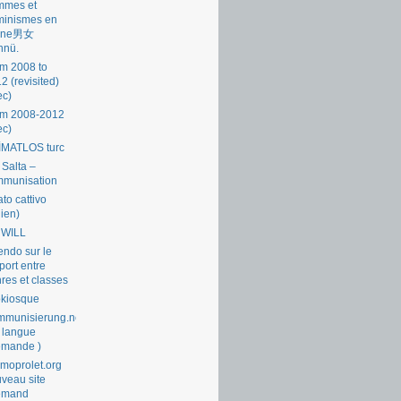
mmes et
minismes en
ine男女
nnü.
m 2008 to
2 (revisited)
ec)
om 2008-2012
ec)
İMATLOS turc
 Salta –
mmunisation
ato cattivo
lien)
 WILL
endo sur le
port entre
res et classes
okiosque
munisierung.net
 langue
emande )
moprolet.org
veau site
lemand