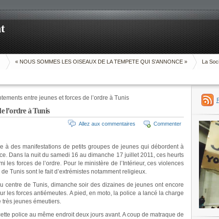
t
O
« NOUS SOMMES LES OISEAUX DE LA TEMPETE QUI S’ANNONCE »
La Soci
ntements entre jeunes et forces de l’ordre à Tunis
de l’ordre à Tunis
Allez aux commentaires
Commenter
ée à des manifestations de petits groupes de jeunes qui débordent à
ce. Dans la nuit du samedi 16 au dimanche 17 juillet 2011, ces heurts
i les forces de l’ordre. Pour le ministère de l’Intérieur, ces violences
de Tunis sont le fait d’extrémistes notamment religieux.
 au centre de Tunis, dimanche soir des dizaines de jeunes ont encore
sur les forces antiémeutes. A pied, en moto, la police a lancé la charge
e très jeunes émeutiers.
e cette police au même endroit deux jours avant. A coup de matraque de