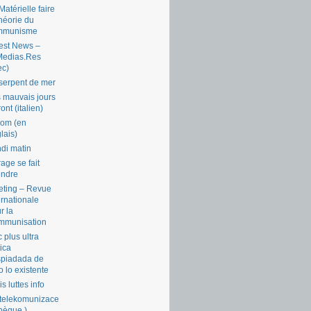
Matérielle faire
théorie du
mmunisme
est News –
Medias.Res
ec)
serpent de mer
 mauvais jours
ront (italien)
com (en
lais)
di matin
rage se fait
endre
ting – Revue
ernationale
r la
mmunisation
 plus ultra
tica
piadada de
o lo existente
is luttes info
telekomunizace
chèque )