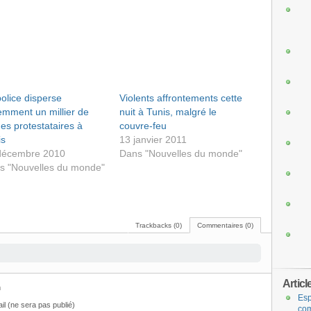
olice disperse
Violents affrontements cette
emment un millier de
nuit à Tunis, malgré le
es protestataires à
couvre-feu
is
13 janvier 2011
décembre 2010
Dans "Nouvelles du monde"
s "Nouvelles du monde"
Trackbacks (0)
Commentaires (0)
Articl
m
Esp
il (ne sera pas publié)
com