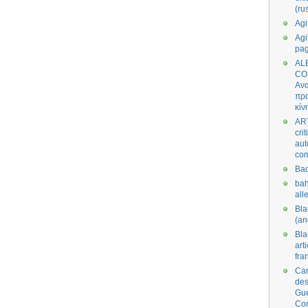
(ru
Agi
Agi
pa
AL
CO
Ανα
πρα
κίν
AR
cri
aut
co
Bad
bah
all
Bl
(an
Bl
art
fra
Car
des
Gue
Co