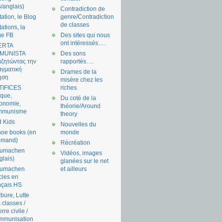
s/anglais)
Contradiction de
tation, le Blog
genre/Contradiction
de classes
tations, la
ge FB
Des sites qui nous
ont intéressés….
ERTA
MUNISTA
Des sons
ζητώντας την
rapportés….
γματική
Drames de la
ηση
misère chez les
TIFICES
riches
tique,
Du coté de la
onomie,
théorie/Around
mmunisme
theory
 Kids
Nouvelles du
oe books (en
monde
emand)
Récréation
aumachen
Vidéos, images
glais)
glanées sur le net
aumachen
et ailleurs
icles en
nçais HS
bure, Lutte
 classes /
rre civile /
mmunisation