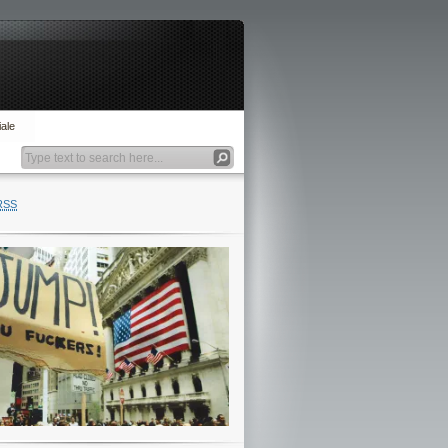
ale
RSS