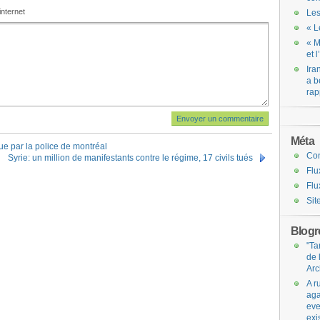
internet
Les
« L
« M
et 
Ira
a b
rap
Méta
que par la police de montréal
Co
Syrie: un million de manifestants contre le régime, 17 civils tués
Flu
Flu
Sit
Blogro
"Ta
de 
Arc
A r
aga
eve
exi