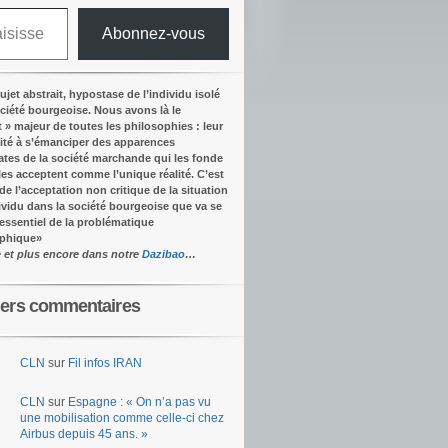
Abonnez-vous
ujet abstrait, hypostase de l’individu isolé
ociété bourgeoise. Nous avons là le
t » majeur de toutes les philosophies : leur
ité à s’émanciper des apparences
tes de la société marchande qui les fonde
lles acceptent comme l’unique réalité.
C’est
 de l’acceptation non critique de la situation
dividu dans la société bourgeoise que va se
’essentiel de la problématique
ophique
»
e et plus encore dans notre
Dazibao
…
iers commentaires
CLN
sur
Fil infos IRAN
CLN
sur
Espagne : « On n’a pas vu
une mobilisation comme celle-ci chez
Airbus depuis 45 ans. »