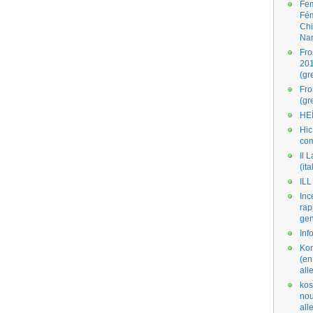
Fe
Fé
Ch
Na
Fro
201
(gr
Fr
(gr
HE
Hic
co
Il L
(ita
ILL
Inc
rap
gen
Inf
Kom
(en
all
kos
nou
al