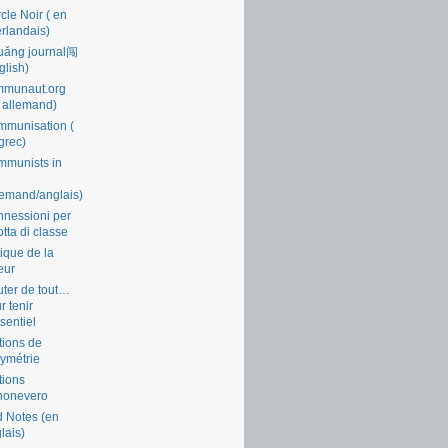
cle Noir ( en
rlandais)
uǎng journal闯
glish)
mmunaut.org
 allemand)
munisation (
grec)
munists in
lemand/anglais)
nessioni per
lotta di classe
tique de la
eur
ter de tout…
r tenir
ssentiel
tions de
symétrie
tions
nonevero
 Notes (en
lais)