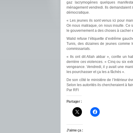
gaz lacrymogènes quelques manifesta
ménagement vendredi. Ils demandaient sou
démocratique.
« Les jeunes ils sont venus ici pour man
On nous matraque, on nous insulte. Ce s
le gouvernement a des choses à cacher et
Walid refuse l’étiquette d’extrême gauche
Tunis, des dizaines de jeunes comme lui
commissariats.
« Ils ont dit Allah akbar », confie un 
derrière ces violences. « Cinq ou six ext
vengeance. Vendredi, il y avait une man
les pourchasser et ça les a fâchés ».
De son côté le ministère de l’Intérieur 
Selon les autorités ils chercheraient à fa
Par RFI
Partager :
J’aime ça :