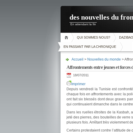
des nouvelles du fron
En attendant la fin
QUI SOMMES NOUS?
DAZIBA
EN PASSANT PAR LA CHRONIQUE
Accueil
>
Nouvelles du monde
> Affro
Affrontements entre jeunes et forces 
18/07/2011
Imprimer
Depuis vendredi la Tunisie est confront
chaque fois en affrontements avec la poli
ont fait six blessés dont deux graves parm
qui continuaient dimanche dans le centre 
Dans les ruelles étroites de la Kasbah,
jeté des pierres, des bouteilles de verre 
plusieurs fois. Arrêtant très violemment d
Certains protestaient contre l’attitude d