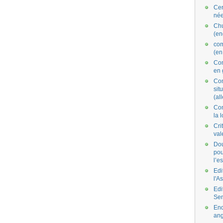
Cer
née
Ch
(en
co
(en
Com
en 
Com
situ
(al
Con
la 
Cri
val
Dou
pou
l’e
Edi
l'A
Edi
Se
End
ang