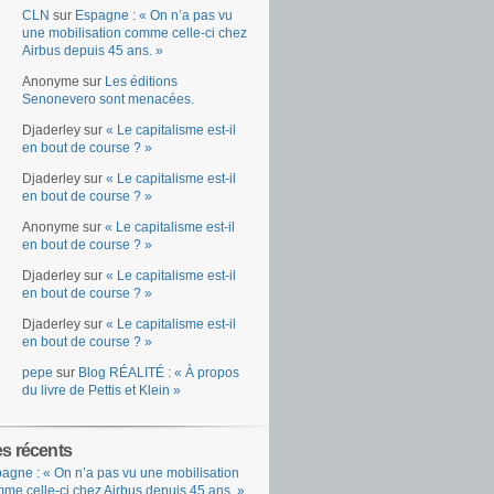
CLN
sur
Espagne : « On n’a pas vu
une mobilisation comme celle-ci chez
Airbus depuis 45 ans. »
Anonyme
sur
Les éditions
Senonevero sont menacées.
Djaderley
sur
« Le capitalisme est-il
en bout de course ? »
Djaderley
sur
« Le capitalisme est-il
en bout de course ? »
Anonyme
sur
« Le capitalisme est-il
en bout de course ? »
Djaderley
sur
« Le capitalisme est-il
en bout de course ? »
Djaderley
sur
« Le capitalisme est-il
en bout de course ? »
pepe
sur
Blog RÉALITÉ : « À propos
du livre de Pettis et Klein »
es récents
agne : « On n’a pas vu une mobilisation
me celle-ci chez Airbus depuis 45 ans. »