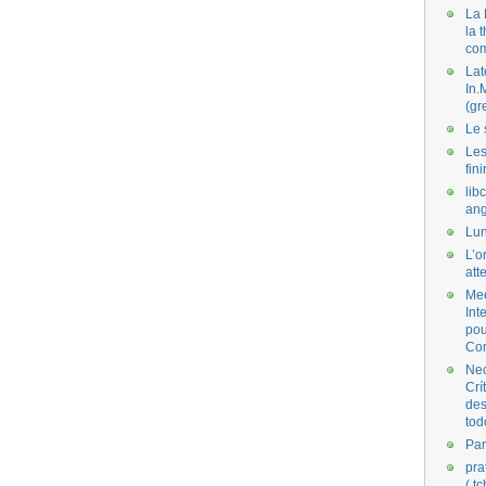
La 
la 
co
Lat
In.
(gr
Le 
Les
fini
lib
ang
Lun
L’o
att
Mee
Int
pou
Co
Nec
Crí
des
tod
Par
pra
( t