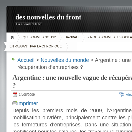
des nouvelles du front
En attendant la fin
QUI SOMMES NOUS?
DAZIBAO
« NOUS SOMMES LES OISEA
EN PASSANT PAR LA CHRONIQUE
Accueil
>
Nouvelles du monde
> Argentine : une
récupération d’entreprises ?
Argentine : une nouvelle vague de récupér
?
14/08/2009
All
Imprimer
Depuis les premiers mois de 2009, l’Argentin
mobilisation ouvrière, principalement contre les p
les fermetures d’entreprises. Dans une situatio
mobilisent pour les salaires, les travailleurs syn