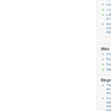
Les
« L
« M
et 
Ira
a b
rap
Méta
Co
Flu
Flu
Sit
Blogro
"Ta
de 
Arc
A r
aga
eve
exi