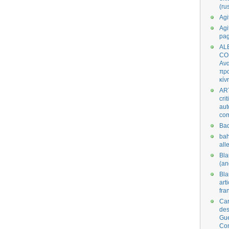
(ru
Agi
Agi
pa
AL
CO
Ανα
πρα
κίν
AR
cri
aut
co
Bad
bah
all
Bl
(an
Bl
art
fra
Car
des
Gue
Co