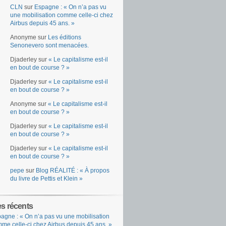
CLN
sur
Espagne : « On n’a pas vu
une mobilisation comme celle-ci chez
Airbus depuis 45 ans. »
Anonyme
sur
Les éditions
Senonevero sont menacées.
Djaderley
sur
« Le capitalisme est-il
en bout de course ? »
Djaderley
sur
« Le capitalisme est-il
en bout de course ? »
Anonyme
sur
« Le capitalisme est-il
en bout de course ? »
Djaderley
sur
« Le capitalisme est-il
en bout de course ? »
Djaderley
sur
« Le capitalisme est-il
en bout de course ? »
pepe
sur
Blog RÉALITÉ : « À propos
du livre de Pettis et Klein »
es récents
agne : « On n’a pas vu une mobilisation
me celle-ci chez Airbus depuis 45 ans. »