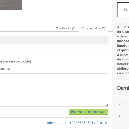
Saisissez votre adresse e-mail…
« … le s
Trackbacks (0)
Commentaires (0)
de la s
« défau
incapac
immédia
et qu’e
m
à partir
de l’in
il (ne sera pas publié)
nouer l
internet
philos
La suit
Dern
article_photo_1228667625314-1-0