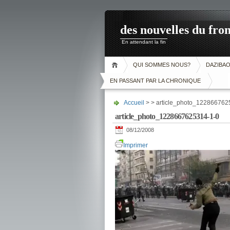
des nouvelles du fron
En attendant la fin
QUI SOMMES NOUS?
DAZIBA
EN PASSANT PAR LA CHRONIQUE
Accueil
> > article_photo_122866762
article_photo_1228667625314-1-0
08/12/2008
Imprimer