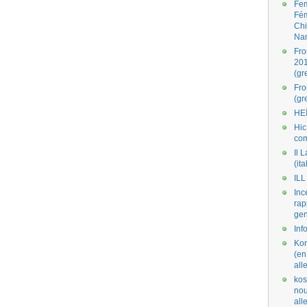
Fe
Fé
Ch
Na
Fro
201
(gr
Fr
(gr
HE
Hic
co
Il L
(ita
ILL
Inc
rap
gen
Inf
Kom
(en
all
kos
nou
al