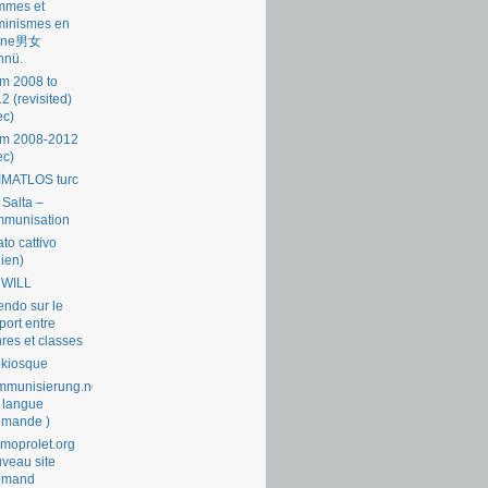
mmes et
minismes en
ine男女
nnü.
m 2008 to
2 (revisited)
ec)
om 2008-2012
ec)
İMATLOS turc
 Salta –
mmunisation
ato cattivo
lien)
 WILL
endo sur le
port entre
res et classes
okiosque
munisierung.net
 langue
emande )
moprolet.org
veau site
lemand