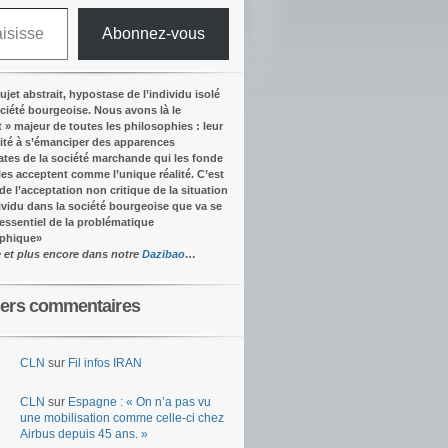
Abonnez-vous
ujet abstrait, hypostase de l’individu isolé
ociété bourgeoise. Nous avons là le
t » majeur de toutes les philosophies : leur
ité à s’émanciper des apparences
tes de la société marchande qui les fonde
lles acceptent comme l’unique réalité.
C’est
 de l’acceptation non critique de la situation
dividu dans la société bourgeoise que va se
’essentiel de la problématique
ophique
»
e et plus encore dans notre
Dazibao
…
iers commentaires
CLN
sur
Fil infos IRAN
CLN
sur
Espagne : « On n’a pas vu
une mobilisation comme celle-ci chez
Airbus depuis 45 ans. »