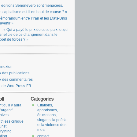
 éditions Senonevero sont menacées.
e capitalisme est-il en bout de course ? »
émorandum entre l’Iran et les États-Unis
l’avenir »
n : « Qui a payé le prix de cette paix, et qui
énéficié de ce changement dans le
port de forces ? »
nnexion
x des publications
x des commentaires
e de WordPress-FR
ll
Categories
nt qu'il y aura
Citations,
l'argent"
aphorismes,
hives
éructations,
slogans: la poésie
uthless critique
et la violence des
inst
mots
rything
sting
contact