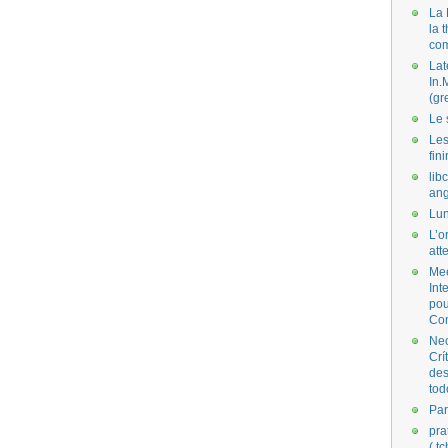
La 
la 
co
Lat
In.
(gr
Le 
Les
fini
lib
ang
Lun
L’o
att
Mee
Int
pou
Co
Nec
Crí
des
tod
Par
pra
( t