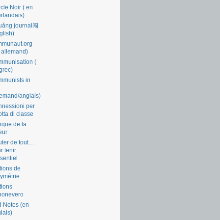
cle Noir ( en
rlandais)
uǎng journal闯
glish)
mmunaut.org
 allemand)
munisation (
grec)
munists in
lemand/anglais)
nessioni per
lotta di classe
tique de la
eur
ter de tout…
r tenir
ssentiel
tions de
symétrie
tions
nonevero
 Notes (en
lais)