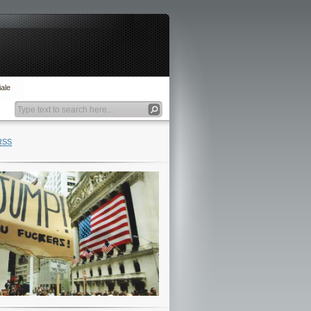
ale
RSS