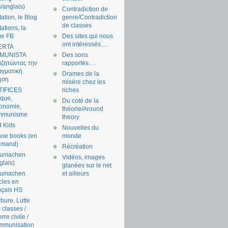
s/anglais)
Contradiction de
tation, le Blog
genre/Contradiction
de classes
tations, la
ge FB
Des sites qui nous
ont intéressés….
ERTA
MUNISTA
Des sons
ζητώντας την
rapportés….
γματική
Drames de la
ηση
misère chez les
TIFICES
riches
tique,
Du coté de la
onomie,
théorie/Around
mmunisme
theory
 Kids
Nouvelles du
oe books (en
monde
emand)
Récréation
aumachen
Vidéos, images
glais)
glanées sur le net
aumachen
et ailleurs
icles en
nçais HS
bure, Lutte
 classes /
rre civile /
mmunisation