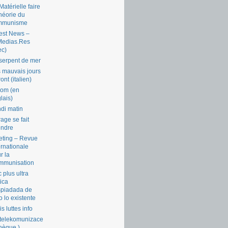
Matérielle faire
théorie du
mmunisme
est News –
Medias.Res
ec)
serpent de mer
 mauvais jours
ront (italien)
com (en
lais)
di matin
rage se fait
endre
ting – Revue
ernationale
r la
mmunisation
 plus ultra
tica
piadada de
o lo existente
is luttes info
telekomunizace
chèque )