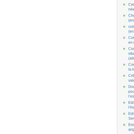
Cer
née
Ch
(en
co
(en
Com
en 
Com
situ
(al
Con
la 
Cri
val
Dou
pou
l’e
Edi
l'A
Edi
Se
End
ang