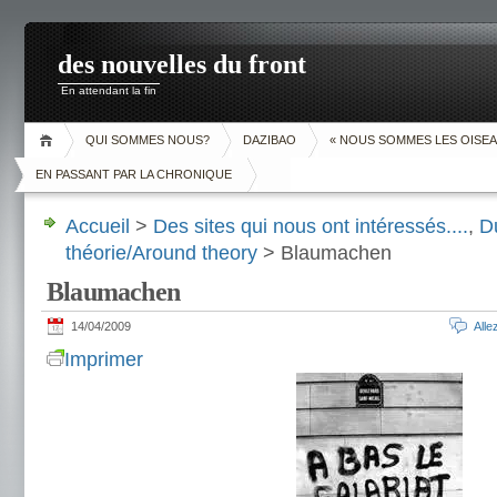
des nouvelles du front
En attendant la fin
QUI SOMMES NOUS?
DAZIBAO
« NOUS SOMMES LES OISEA
EN PASSANT PAR LA CHRONIQUE
Accueil
>
Des sites qui nous ont intéressés....
,
D
théorie/Around theory
> Blaumachen
Blaumachen
14/04/2009
All
Imprimer