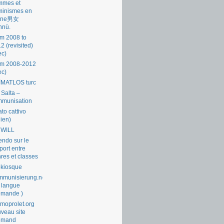
mmes et
minismes en
ine男女
nnü.
m 2008 to
2 (revisited)
ec)
om 2008-2012
ec)
İMATLOS turc
 Salta –
mmunisation
ato cattivo
lien)
 WILL
endo sur le
port entre
res et classes
okiosque
munisierung.net
 langue
emande )
moprolet.org
veau site
lemand