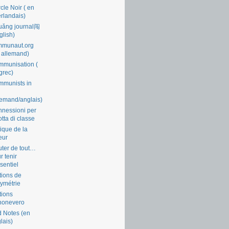
cle Noir ( en
rlandais)
uǎng journal闯
glish)
mmunaut.org
 allemand)
munisation (
grec)
munists in
lemand/anglais)
nessioni per
lotta di classe
tique de la
eur
ter de tout…
r tenir
ssentiel
tions de
symétrie
tions
nonevero
 Notes (en
lais)