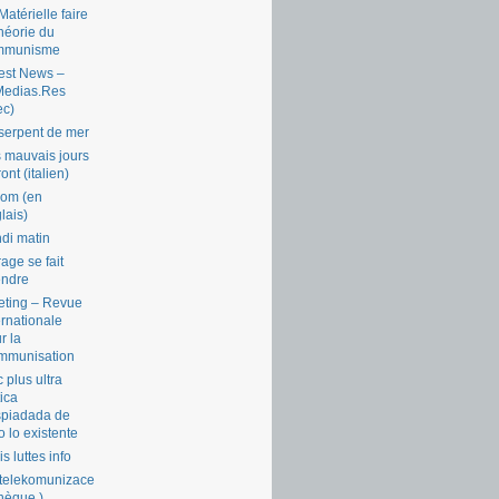
Matérielle faire
théorie du
mmunisme
est News –
Medias.Res
ec)
serpent de mer
 mauvais jours
ront (italien)
com (en
lais)
di matin
rage se fait
endre
ting – Revue
ernationale
r la
mmunisation
 plus ultra
tica
piadada de
o lo existente
is luttes info
telekomunizace
chèque )