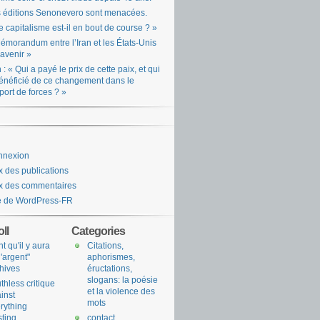
 éditions Senonevero sont menacées.
e capitalisme est-il en bout de course ? »
émorandum entre l’Iran et les États-Unis
l’avenir »
n : « Qui a payé le prix de cette paix, et qui
énéficié de ce changement dans le
port de forces ? »
nnexion
x des publications
x des commentaires
e de WordPress-FR
ll
Categories
nt qu'il y aura
Citations,
l'argent"
aphorismes,
hives
éructations,
slogans: la poésie
uthless critique
et la violence des
inst
mots
rything
sting
contact