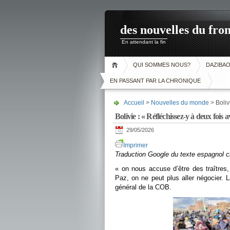
des nouvelles du fron
En attendant la fin
QUI SOMMES NOUS?
DAZIBA
EN PASSANT PAR LA CHRONIQUE
Accueil
>
Nouvelles du monde
> Boliv
Bolivie : « Réfléchissez-y à deux fois 
29/05/2026
Imprimer
Traduction Google du texte espagnol c
« on nous accuse d’être des traître
Paz, on ne peut plus aller négocier. 
général de la COB.