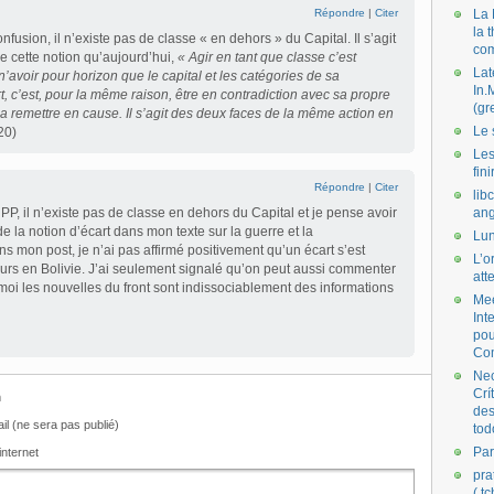
Répondre
|
Citer
La 
la 
onfusion, il n’existe pas de classe « en dehors » du Capital. Il s’agit
co
de cette notion qu’aujourd’hui,
« Agir en tant que classe c’est
Lat
’avoir pour horizon que le capital et les catégories de sa
In.
t, c’est, pour la même raison, être en contradiction avec sa propre
(gr
la remettre en cause. Il s’agit des deux faces de la même action en
Le 
20)
Les
fini
Répondre
|
Citer
lib
, il n’existe pas de classe en dehors du Capital et je pense avoir
ang
e la notion d’écart dans mon texte sur la guerre et la
Lun
 mon post, je n’ai pas affirmé positivement qu’un écart s’est
L’o
jours en Bolivie. J’ai seulement signalé qu’on peut aussi commenter
att
moi les nouvelles du front sont indissociablement des informations
Mee
Int
pou
Co
Nec
Crí
m
des
il (ne sera pas publié)
tod
Par
internet
pra
( t