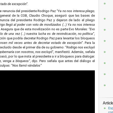
stado de excepción”.
ge renuncia del presidente Rodrigo Paz
“Ya no nos interesa pliego;
o general de la COB, Claudio Choque, aseguró que las bases de
nuncia del presidente Rodrigo Paz y dejaron de lado el pliego
igo llegó al poder con voto de movilizados (…) Ya no nos interesa
. Asegura que de esta movilización no es parte Evo Morales:
“Evo
o de una vez (…) nuestra lucha es de reivindicación, no política”
,
ción que podría decretar Rodrigo Paz para levantar los bloqueos
ensen mil veces antes de decretar estado de excepción”
. Para la
excluido desde el primer día de su gobierno:
“Rodrigo nos excluyó
gobernaría con nosotros, nos excluyó”
, manifestó. Además, señala
asó, por lo que insta al presidente a ir a bloqueos para dialogar.
e, venga a bloqueos”
, dijo. Pero señala que antes del diálogo el
sculpas:
“Nos llamó vándalos”
Articl
Esp
com