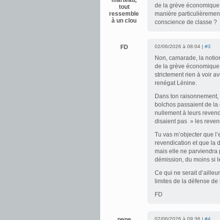
marteau,
de la grève économique à
tout
ressemble
manière particulièrement
à un clou
conscience de classe ?
FD
02/06/2026 à 08:04 |
#3
Non, camarade, la notio
de la grève économique à 
strictement rien à voir 
renégat Lénine.
Dans ton raisonnement, i
bolchos passaient de la 
nullement à leurs revendi
disaient pas » les reven
Tu vas m’objecter que l
revendication et que la 
mais elle ne parviendra 
démission, du moins si le
Ce qui ne serait d’aille
limites de la défense de 
FD
pepe
02/06/2026 à 09:36 |
#4