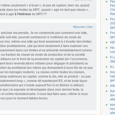
Fe
r même seulement « d’écart », et pas de rupture, bien sùr, quand
Fé
 reste dans les limites du MPC, quand « agir en tant que classe »,
Ch
Na
ent à agir
à l’intérieur
du MPC??
Fro
201
Répondre
|
Citer
(gr
 à préciser ma pensée. Je ne comprends pas comment une lutte,
Fr
(gr
lle soit-elle, pourrait commencer à l’extérieur du mode de
Pour moi, même une lutte qui tend seulement à s’écarter des limites
HE
ition prolétarienne, càd qui tend seulement à faire exploser ces
Hic
ssairement dans ces limites et se présente immédiatement comme
co
e ou fraction de classe du mode de production et de la société
Il L
’ailleurs sur le front de la production du capital (en l’occurrence,
(ita
igent leurs revendications initiales pour dégager le président) ou
ILL
uction du prolétariat (les mères qui demandent à leurs fils de ne pas
 sur les barrages routiers). La classe contre toutes les classes,
Inc
rap
lasse extérieure au capital, comme tu dis, elle se produit – ou pas
gen
elativement long », comme dit maintenant RS, et de toute façon
lutionnaire qui n’existe aujourd’hui ni en Bolivie ni ailleurs.
Inf
èse que j’ai exposée et développée dans mon dernier texte, la
Kom
 et contre-révolutionnaire. Il nous faut faire avec, même si nous
(en
s nos pour le moment faibles forces.
all
kos
nou
al