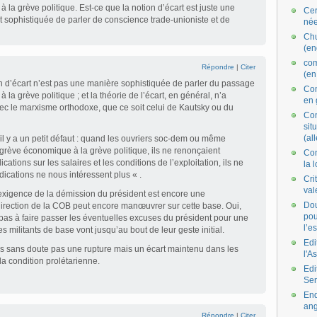
 la grève politique. Est-ce que la notion d’écart est juste une
Cer
 sophistiquée de parler de conscience trade-unioniste et de
née
Ch
(en
co
Répondre
|
Citer
(en
n d’écart n’est pas une manière sophistiquée de parler du passage
Com
la grève politique ; et la théorie de l’écart, en général, n’a
en 
avec le marxisme orthodoxe, que ce soit celui de Kautsky ou du
Com
situ
(al
l y a un petit défaut : quand les ouvriers soc-dem ou même
grève économique à la grève politique, ils ne renonçaient
Con
cations sur les salaires et les conditions de l’exploitation, ils ne
la 
dications ne nous intéressent plus « .
Cri
val
’exigence de la démission du président est encore une
Dou
direction de la COB peut encore manœuvrer sur cette base. Oui,
pou
pas à faire passer les éventuelles excuses du président pour une
l’e
s militants de base vont jusqu’au bout de leur geste initial.
Edi
urs sans doute pas une rupture mais un écart maintenu dans les
l'A
la condition prolétarienne.
Edi
Se
End
ang
Répondre
|
Citer