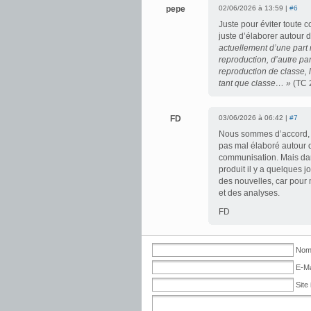
pepe
02/06/2026 à 13:59 |
#6
Juste pour éviter toute c
juste d’élaborer autour 
actuellement d’une part n
reproduction, d’autre par
reproduction de classe, 
tant que classe… »
(TC 
FD
03/06/2026 à 06:42 |
#7
Nous sommes d’accord, PP
pas mal élaboré autour d
communisation. Mais dans
produit il y a quelques 
des nouvelles, car pour 
et des analyses.
FD
No
E-Ma
Site 