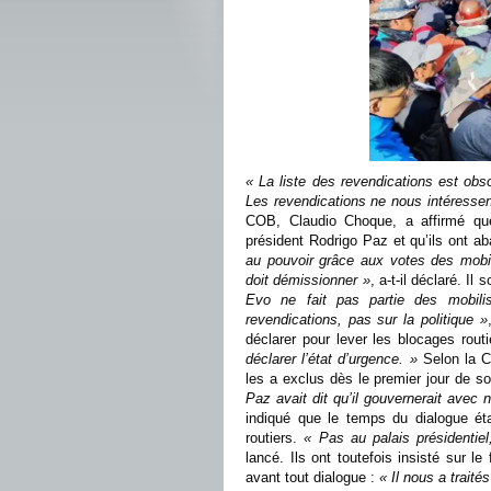
« La liste des revendications est obs
Les revendications ne nous intéressen
COB, Claudio Choque, a affirmé que
président Rodrigo Paz et qu’ils ont ab
au pouvoir grâce aux votes des mobil
doit démissionner »
, a-t-il déclaré. Il
Evo ne fait pas partie des mobilis
revendications, pas sur la politique »
déclarer pour lever les blocages rou
déclarer l’état d’urgence. »
Selon la CO
les a exclus dès le premier jour de 
Paz avait dit qu’il gouvernerait avec 
indiqué que le temps du dialogue éta
routiers.
« Pas au palais présidentie
lancé. Ils ont toutefois insisté sur l
avant tout dialogue :
« Il nous a traité