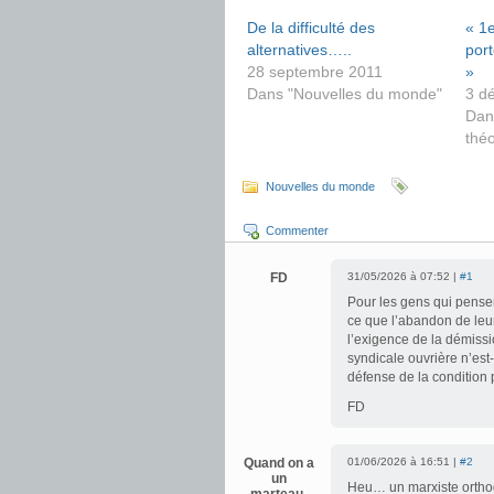
De la difficulté des
« 1
alternatives…..
port
28 septembre 2011
»
Dans "Nouvelles du monde"
3 d
Dan
théo
Nouvelles du monde
Commenter
FD
31/05/2026 à 07:52 |
#1
Pour les gens qui pensen
ce que l’abandon de leur
l’exigence de la démissi
syndicale ouvrière n’est
défense de la condition 
FD
Quand on a
01/06/2026 à 16:51 |
#2
un
Heu… un marxiste orthod