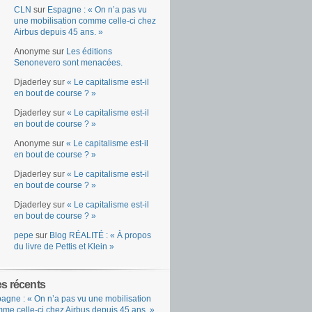
CLN
sur
Espagne : « On n’a pas vu
une mobilisation comme celle-ci chez
Airbus depuis 45 ans. »
Anonyme
sur
Les éditions
Senonevero sont menacées.
Djaderley
sur
« Le capitalisme est-il
en bout de course ? »
Djaderley
sur
« Le capitalisme est-il
en bout de course ? »
Anonyme
sur
« Le capitalisme est-il
en bout de course ? »
Djaderley
sur
« Le capitalisme est-il
en bout de course ? »
Djaderley
sur
« Le capitalisme est-il
en bout de course ? »
pepe
sur
Blog RÉALITÉ : « À propos
du livre de Pettis et Klein »
es récents
agne : « On n’a pas vu une mobilisation
me celle-ci chez Airbus depuis 45 ans. »