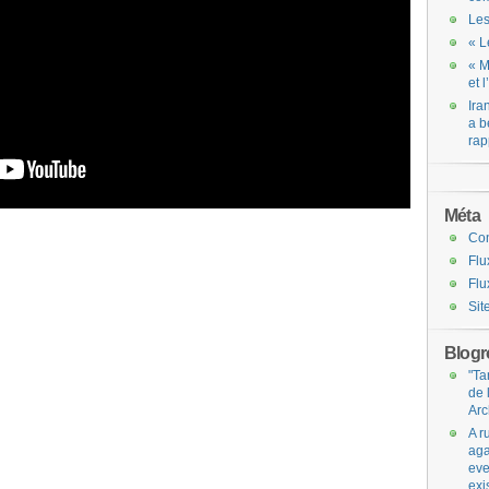
Les
« L
« M
et 
Ira
a b
rap
Méta
Co
Flu
Flu
Sit
Blogro
"Ta
de 
Arc
A r
aga
eve
exi