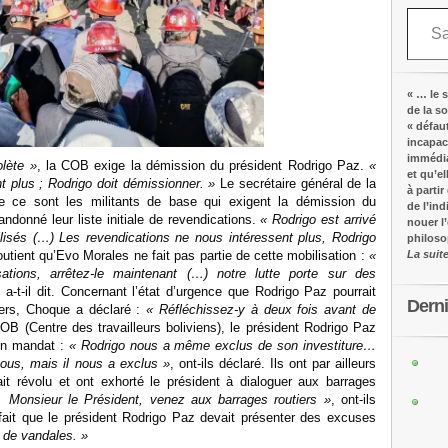
Saisissez votre adresse e-mail…
« … le s
de la s
« défau
incapac
immédia
olète »
, la COB exige la démission du président Rodrigo Paz.
«
et qu’e
t plus ; Rodrigo doit démissionner. »
Le secrétaire général de la
à partir
 ce sont les militants de base qui exigent la démission du
de l’in
andonné leur liste initiale de revendications.
« Rodrigo est arrivé
nouer l
isés (…) Les revendications ne nous intéressent plus, Rodrigo
philos
 soutient qu’Evo Morales ne fait pas partie de cette mobilisation :
«
La suit
ations, arrêtez-le maintenant (…) notre lutte porte sur des
, a-t-il dit. Concernant l’état d’urgence que Rodrigo Paz pourrait
Dern
tiers, Choque a déclaré :
« Réfléchissez-y à deux fois avant de
B (Centre des travailleurs boliviens), le président Rodrigo Paz
son mandat :
« Rodrigo nous a même exclus de son investiture…
nous, mais il nous a exclus »
, ont-ils déclaré. Ils ont par ailleurs
it révolu et ont exhorté le président à dialoguer aux barrages
l, Monsieur le Président, venez aux barrages routiers »
, ont-ils
e fait que le président Rodrigo Paz devait présenter des excuses
s de vandales. »