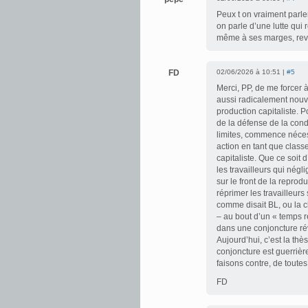
Peux t on vraiment parle
on parle d’une lutte qui
même à ses marges, revi
FD
02/06/2026 à 10:51 |
#5
Merci, PP, de me forcer
aussi radicalement nouve
production capitaliste. 
de la défense de la cond
limites, commence néce
action en tant que class
capitaliste. Que ce soit d
les travailleurs qui négl
sur le front de la reprod
réprimer les travailleurs
comme disait BL, ou la c
– au bout d’un « temps r
dans une conjoncture révo
Aujourd’hui, c’est la th
conjoncture est guerrière
faisons contre, de toute
FD