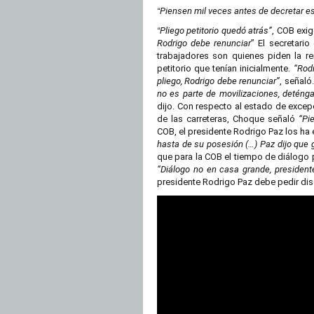
Piensen mil veces antes de decretar e
“
Pliego petitorio quedó atrás”
, COB exi
“
Rodrigo debe renunciar
” El secretari
trabajadores son quienes piden la re
petitorio que tenían inicialmente.
“Rodr
pliego, Rodrigo debe renunciar”
, señaló
no es parte de movilizaciones, deténgal
dijo. Con respecto al estado de excep
de las carreteras, Choque señaló
“Pi
COB, el presidente Rodrigo Paz los ha 
hasta de su posesión (…) Paz dijo que 
que para la COB el tiempo de diálogo p
“Diálogo no en casa grande, president
presidente Rodrigo Paz debe pedir di