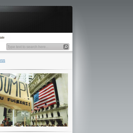
ale
RSS