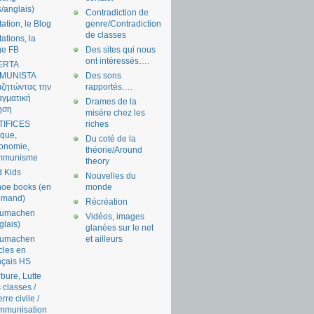
s/anglais)
Contradiction de
tation, le Blog
genre/Contradiction
de classes
tations, la
ge FB
Des sites qui nous
ont intéressés….
ERTA
MUNISTA
Des sons
ζητώντας την
rapportés….
γματική
Drames de la
ηση
misère chez les
TIFICES
riches
tique,
Du coté de la
onomie,
théorie/Around
mmunisme
theory
 Kids
Nouvelles du
oe books (en
monde
emand)
Récréation
aumachen
Vidéos, images
glais)
glanées sur le net
aumachen
et ailleurs
icles en
nçais HS
bure, Lutte
 classes /
rre civile /
mmunisation