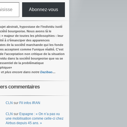
Abonnez-vous
ujet abstrait, hypostase de l’individu isolé
ociété bourgeoise. Nous avons là le
t » majeur de toutes les philosophies : leur
ité à s’émanciper des apparences
tes de la société marchande qui les fonde
lles acceptent comme l’unique réalité.
C’est
 de l’acceptation non critique de la situation
dividu dans la société bourgeoise que va se
’essentiel de la problématique
ophique
»
e et plus encore dans notre
Dazibao
…
iers commentaires
CLN
sur
Fil infos IRAN
CLN
sur
Espagne : « On n’a pas vu
une mobilisation comme celle-ci chez
Airbus depuis 45 ans. »