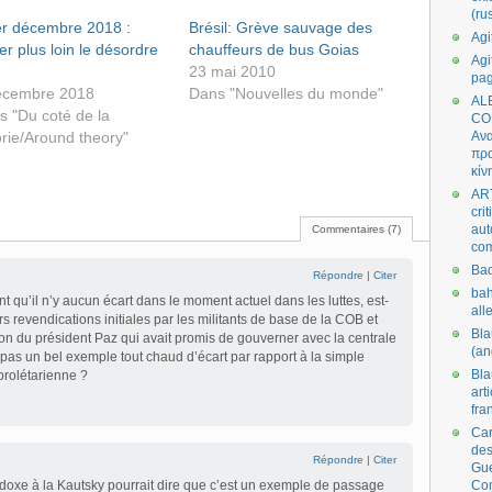
(ru
er décembre 2018 :
Brésil: Grève sauvage des
Agi
er plus loin le désordre
chauffeurs de bus Goias
Agi
23 mai 2010
pa
écembre 2018
Dans "Nouvelles du monde"
AL
s "Du coté de la
CO
rie/Around theory"
Ανα
πρα
κίν
AR
cri
aut
Commentaires (7)
co
Bad
Répondre
|
Citer
bah
t qu’il n’y aucun écart dans le moment actuel dans les luttes, est-
all
s revendications initiales par les militants de base de la COB et
Bl
on du président Paz qui avait promis de gouverner avec la centrale
(an
-pas un bel exemple tout chaud d’écart par rapport à la simple
Bl
prolétarienne ?
art
fra
Car
des
Répondre
|
Citer
Gue
oxe à la Kautsky pourrait dire que c’est un exemple de passage
Co