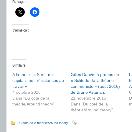
Partager :
J’aime ça :
Similaire
A la radio : « Sortir du
Gilles Dauvé, à propos de
L
capitalisme : résistances au
« Solitude de la théorie
E
travail »
communiste » (août 2016)
A
4 octobre 2018
de Bruno Astarian.
6
Dans "Du coté de la
21 novembre 2016
D
théorie/Around theory"
Dans "Du coté de la
t
théorie/Around theory"
Du coté de la théorie/Around theory