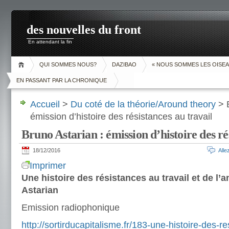
des nouvelles du front
En attendant la fin
QUI SOMMES NOUS?
DAZIBAO
« NOUS SOMMES LES OISEA
EN PASSANT PAR LA CHRONIQUE
Accueil
>
Du coté de la théorie/Around theory
> B
émission d’histoire des résistances au travail
Bruno Astarian : émission d’histoire des ré
18/12/2016
All
Imprimer
Une histoire des résistances au travail et de l’a
Astarian
Emission radiophonique
http://sortirducapitalisme.fr/183-une-histoire-des-re