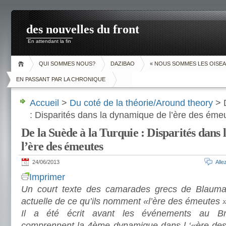
des nouvelles du front
En attendant la fin
QUI SOMMES NOUS?
DAZIBAO
« NOUS SOMMES LES OISEA
EN PASSANT PAR LA CHRONIQUE
Accueil
>
Du coté de la théorie/Around theory
> D
: Disparités dans la dynamique de l’ère des éme
De la Suède à la Turquie : Disparités dans
l’ère des émeutes
24/06/2013
All
Imprimer
Un court texte des camarades grecs de Blaum
actuelle de ce qu’ils nomment «l’ère des émeutes 
Il a été écrit avant les événements au Br
comprennent la 4ème dynamique dans l ‘«ère des