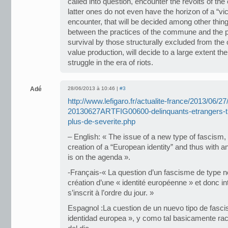
called into question, encounter the revolts of the 
latter ones do not even have the horizon of a “vi
encounter, that will be decided among other thing
between the practices of the commune and the p
survival by those structurally excluded from the of
value production, will decide to a large extent t
struggle in the era of riots.
Adé
28/06/2013 à 10:46 |
#3
http://www.lefigaro.fr/actualite-france/2013/06/2
20130627ARTFIG00600-delinquants-etrangers-tr
plus-de-severite.php
– English: « The issue of a new type of fascism,
creation of a “European identity” and thus with an 
is on the agenda ».
-Français-« La question d’un fascisme de type n
création d’une « identité européenne » et donc i
s’inscrit à l’ordre du jour. »
Espagnol :La cuestion de un nuevo tipo de fasci
identidad europea », y como tal basicamente raci