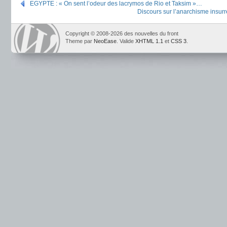
EGYPTE : « On sent l’odeur des lacrymos de Rio et Taksim »…
Discours sur l’anarchisme insurr
Copyright © 2008-2026 des nouvelles du front
Theme par
NeoEase
. Valide
XHTML 1.1
et
CSS 3
.