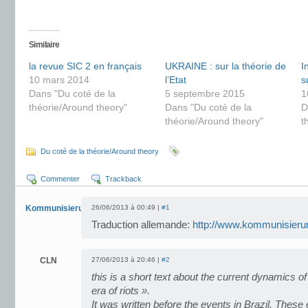
Similaire
la revue SIC 2 en français
UKRAINE : sur la théorie de
I
10 mars 2014
l’Etat
s
Dans "Du coté de la
5 septembre 2015
1
théorie/Around theory"
Dans "Du coté de la
D
théorie/Around theory"
t
Du coté de la théorie/Around theory
Commenter
Trackback
Kommunisierung.net
26/06/2013 à 00:49 |
#1
Traduction allemande:
http://www.kommunisierun
CLN
27/06/2013 à 20:46 |
#2
this is a short text about the current dynamics o
era of riots ».
It was written before the events in Brazil. These 