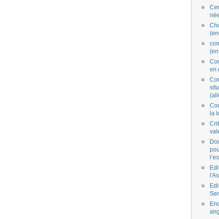
Cer
née
Ch
(en
co
(en
Com
en 
Com
situ
(al
Con
la 
Cri
val
Dou
pou
l’e
Edi
l'A
Edi
Se
End
ang