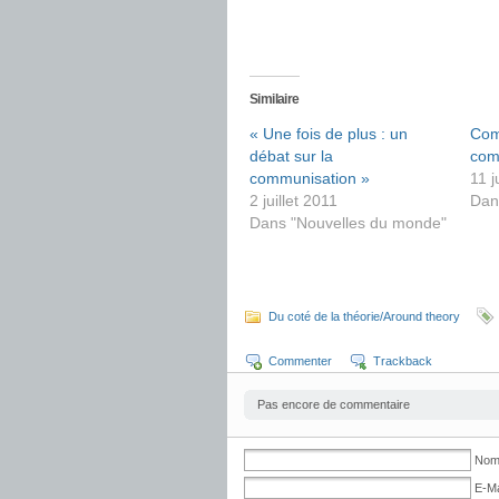
Similaire
« Une fois de plus : un
Com
débat sur la
com
communisation »
11 j
2 juillet 2011
Dan
Dans "Nouvelles du monde"
Du coté de la théorie/Around theory
Commenter
Trackback
Pas encore de commentaire
No
E-Ma