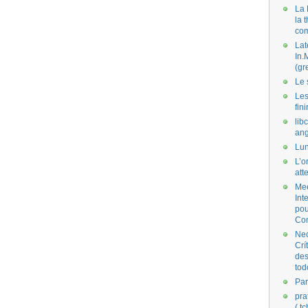
La 
la 
co
Lat
In.
(gr
Le 
Les
fini
lib
ang
Lun
L’o
att
Mee
Int
pou
Co
Nec
Crí
des
tod
Par
pra
( t