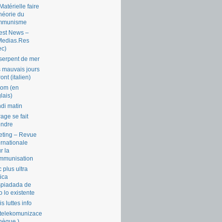
Matérielle faire
théorie du
mmunisme
est News –
Medias.Res
ec)
serpent de mer
 mauvais jours
ront (italien)
com (en
lais)
di matin
rage se fait
endre
ting – Revue
ernationale
r la
mmunisation
 plus ultra
tica
piadada de
o lo existente
is luttes info
telekomunizace
chèque )