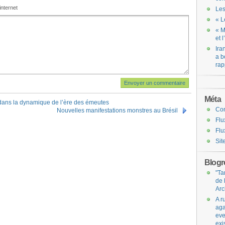
internet
Les
« L
« M
et 
Ira
a b
rap
Méta
 dans la dynamique de l’ère des émeutes
Co
Nouvelles manifestations monstres au Brésil
Flu
Flu
Sit
Blogro
"Ta
de 
Arc
A r
aga
eve
exi