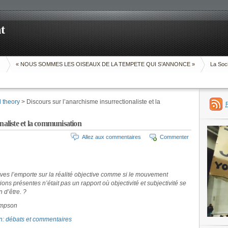
t
O
« NOUS SOMMES LES OISEAUX DE LA TEMPETE QUI S’ANNONCE »
La Soci
d theory
> Discours sur l’anarchisme insurrectionaliste et la
naliste et la communisation
Allez aux commentaires
Commenter
tives l’emporte sur la réalité objective comme si le mouvement
tions présentes n’était pas un rapport où
objectivité
et
subjectivité
se
n d’être. ?
Simpson
: débats et commentaires