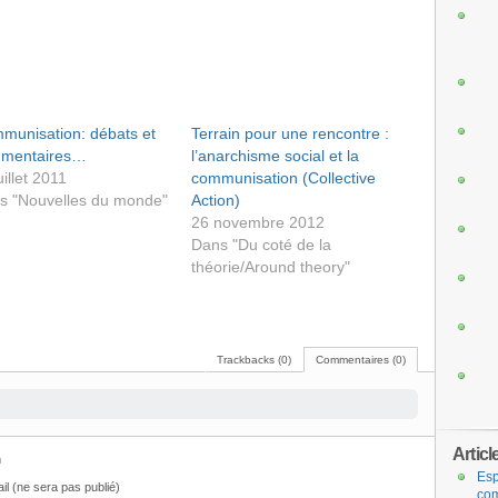
munisation: débats et
Terrain pour une rencontre :
mentaires…
l’anarchisme social et la
uillet 2011
communisation (Collective
s "Nouvelles du monde"
Action)
26 novembre 2012
Dans "Du coté de la
théorie/Around theory"
Trackbacks (0)
Commentaires (0)
Articl
m
Esp
il (ne sera pas publié)
com