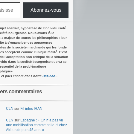
Abonnez-vous
ujet abstrait, hypostase de l’individu isolé
ociété bourgeoise. Nous avons là le
t » majeur de toutes les philosophies : leur
ité à s’émanciper des apparences
tes de la société marchande qui les fonde
lles acceptent comme l’unique réalité.
C’est
 de l’acceptation non critique de la situation
dividu dans la société bourgeoise que va se
’essentiel de la problématique
ophique
»
e et plus encore dans notre
Dazibao
…
iers commentaires
CLN
sur
Fil infos IRAN
CLN
sur
Espagne : « On n’a pas vu
une mobilisation comme celle-ci chez
Airbus depuis 45 ans. »