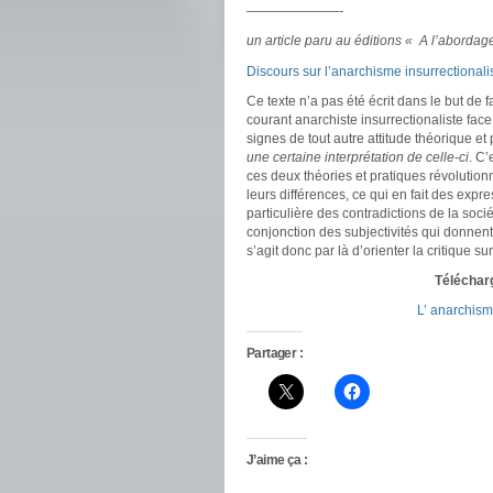
———————-
un article paru au éditions « A l’abordag
Discours sur l’anarchisme insurrectionali
Ce texte n’a pas été écrit dans le but d
courant anarchiste insurrectionaliste face
signes de tout autre attitude théorique e
une certaine interprétation de celle-ci
. C’
ces deux théories et pratiques révolution
leurs différences, ce qui en fait des expr
particulière des contradictions de la soc
conjonction des subjectivités qui donnent à
s’agit donc par là d’orienter la critique 
Télécharg
L’ anarchism
Partager :
J’aime ça :