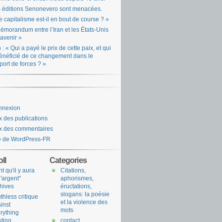
 éditions Senonevero sont menacées.
e capitalisme est-il en bout de course ? »
émorandum entre l’Iran et les États-Unis
l’avenir »
n : « Qui a payé le prix de cette paix, et qui
énéficié de ce changement dans le
port de forces ? »
nnexion
x des publications
x des commentaires
e de WordPress-FR
ll
Categories
nt qu'il y aura
Citations,
l'argent"
aphorismes,
hives
éructations,
slogans: la poésie
uthless critique
et la violence des
inst
mots
rything
sting
contact