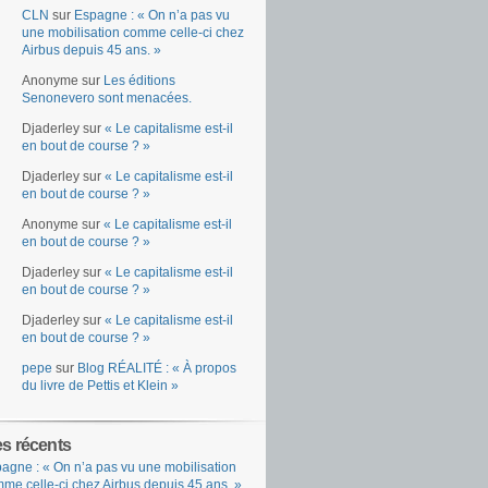
CLN
sur
Espagne : « On n’a pas vu
une mobilisation comme celle-ci chez
Airbus depuis 45 ans. »
Anonyme
sur
Les éditions
Senonevero sont menacées.
Djaderley
sur
« Le capitalisme est-il
en bout de course ? »
Djaderley
sur
« Le capitalisme est-il
en bout de course ? »
Anonyme
sur
« Le capitalisme est-il
en bout de course ? »
Djaderley
sur
« Le capitalisme est-il
en bout de course ? »
Djaderley
sur
« Le capitalisme est-il
en bout de course ? »
pepe
sur
Blog RÉALITÉ : « À propos
du livre de Pettis et Klein »
es récents
agne : « On n’a pas vu une mobilisation
me celle-ci chez Airbus depuis 45 ans. »