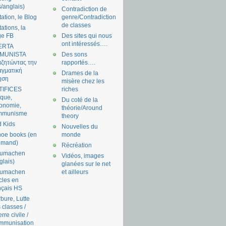
s/anglais)
Contradiction de
tation, le Blog
genre/Contradiction
de classes
tations, la
ge FB
Des sites qui nous
ont intéressés….
ERTA
MUNISTA
Des sons
ζητώντας την
rapportés….
γματική
Drames de la
ηση
misère chez les
TIFICES
riches
tique,
Du coté de la
onomie,
théorie/Around
mmunisme
theory
 Kids
Nouvelles du
oe books (en
monde
emand)
Récréation
aumachen
Vidéos, images
glais)
glanées sur le net
aumachen
et ailleurs
icles en
nçais HS
bure, Lutte
 classes /
rre civile /
mmunisation