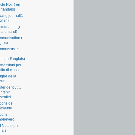
cle Noir ( en
rlandais)
uǎng journal闯
glish)
mmunaut.org
 allemand)
munisation (
grec)
munists in
lemand/anglais)
nessioni per
lotta di classe
tique de la
eur
ter de tout…
r tenir
ssentiel
tions de
symétrie
tions
nonevero
 Notes (en
lais)