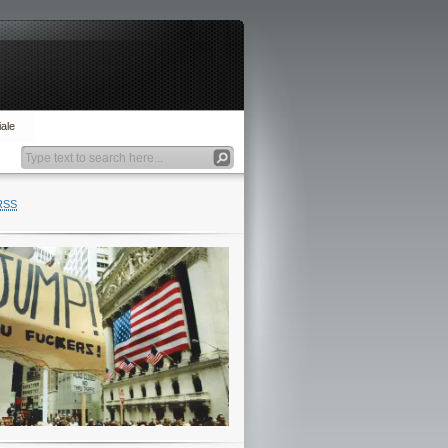
ale
RSS