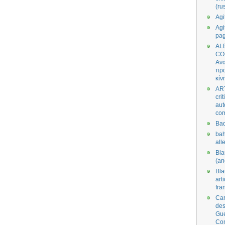
(ru
Agi
Agi
pa
AL
CO
Ανα
πρα
κίν
AR
cri
aut
co
Bad
bah
all
Bl
(an
Bl
art
fra
Car
des
Gue
Co