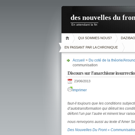
des nouvelles du fron
En attendant la fin
QUI SOMMES NOUS?
DAZIBA
EN PASSANT PAR LA CHRONIQUE
Accueil
>
Du coté de la théorie/Aroun
communisation
Discours sur l’anarchisme insurrectio
23/06/2013
Imprimer
faut-il toujours que les conditions subjec
d’autotransformation qui détruit les condi
défont l’un par l’autre et minent leur raiso
nous renvoyons aussi au texte d’Amer 
Des Nouvelles Du Front » Communisation