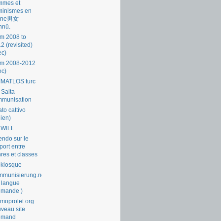
mmes et
minismes en
ine男女
nnü.
m 2008 to
2 (revisited)
ec)
om 2008-2012
ec)
İMATLOS turc
 Salta –
mmunisation
ato cattivo
lien)
 WILL
endo sur le
port entre
res et classes
okiosque
munisierung.net
 langue
emande )
moprolet.org
veau site
lemand