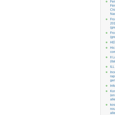
Fe
Fé
Ch
Na
Fro
201
(gr
Fr
(gr
HE
Hic
co
Il L
(ita
ILL
Inc
rap
gen
Inf
Kom
(en
all
kos
nou
al