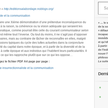
Saisissez votre adresse e-mail…
e »
http://editionsalabordage.noblogs.org/
ste et la communisation
e faire une Xième démonstration d’une prétendue inconséquence du
« … le s
 à la raison, la cohérence ou la vision adéquate qui seraient les
de la s
t pratique, comme pourrait être celle du courant communisateur
selon
« défau
est même tout l’inverse. Ou tout du moins, il ne s’agit pas d’opposer
incapac
immédia
naires, mais au contraire de tâcher de reconnaître en elles, malgré
et qu’e
essions typiques du cycle des luttes actuelles dans la conjoncture
à partir
iété du capital dans notre époque,
et
à partir de la diversité et de la
de l’in
 cette époque et aux individus qui l’habitent leurs particularités. Il
nouer l
sur ce qui les rapproche plutôt que sur ce qui les oppose…
philos
ez le fichier PDF A4 page par page :
La suit
e insurrectionnaliste et la communisation
Dern