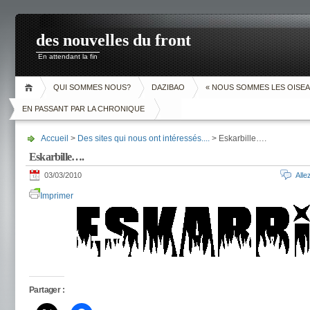
des nouvelles du front
En attendant la fin
QUI SOMMES NOUS?
DAZIBAO
« NOUS SOMMES LES OISEA
EN PASSANT PAR LA CHRONIQUE
Accueil
>
Des sites qui nous ont intéressés....
> Eskarbille….
Eskarbille….
03/03/2010
All
Imprimer
Partager :