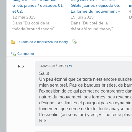
Gilets jaunes / épisodes 01
Gilets jaunes / épisode 05.
i
et 02. »
La forme du mouvement »
4
12 mai 2019
19 juin 2019
D
Dans "Du coté de la
Dans "Du coté de la
théorie/Around theory"
théorie/Around theory"
Du coté de la théorie/Around theory
Commenter
R.S
11/02/2019 à 19:27 |
#1
Salut
Un peu étonné que ce texte n’est encore suscit
mien sera bref. Pas de banques brisées, de ba
l’exposition de ce qui permet de comprendre d
nature du mouvement, ses formes, ses revendicat
désigne, ses limites et pourquoi pas sa dynamiq
fondement que cerne ce texte, toute analyse ne 
L’essentiel (au sens fort) y est, « il ne reste pl
R.S