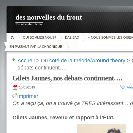
des nouvelles du front
En attendant la fin
QUI SOMMES NOUS?
DAZIBAO
« NOUS SOMMES LES OISEA
EN PASSANT PAR LA CHRONIQUE
Accueil
>
Du coté de la théorie/Around theory
> G
débats continuent….
Gilets Jaunes, nos débats continuent….
15/01/2019
All
Imprimer
On a reçu ça, on a trouvé ça TRES intéressant… o
Gilets Jaunes, revenu et rapport à l’État.