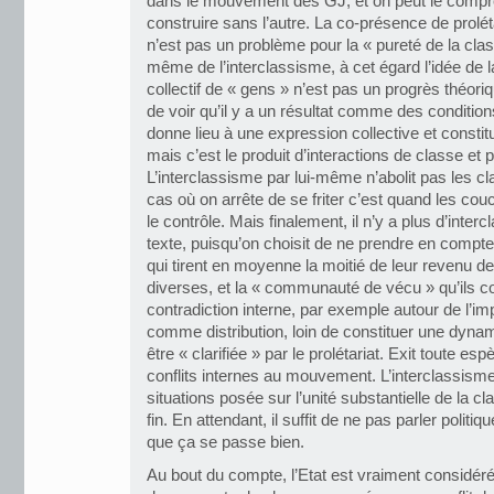
dans le mouvement des GJ, et on peut le compre
construire sans l’autre. La co-présence de prolét
n’est pas un problème pour la « pureté de la clas
même de l’interclassisme, à cet égard l’idée de l
collectif de « gens » n’est pas un progrès théoriq
de voir qu’il y a un résultat comme des conditions
donne lieu à une expression collective et constit
mais c’est le produit d’interactions de classe et 
L’interclassisme par lui-même n’abolit pas les c
cas où on arrête de se friter c’est quand les co
le contrôle. Mais finalement, il n’y a plus d’inter
texte, puisqu’on choisit de ne prendre en compt
qui tirent en moyenne la moitié de leur revenu de
diverses, et la « communauté de vécu » qu’ils con
contradiction interne, par exemple autour de l’
comme distribution, loin de constituer une dyna
être « clarifiée » par le prolétariat. Exit toute 
conflits internes au mouvement. L’interclassisme
situations posée sur l’unité substantielle de la clas
fin. En attendant, il suffit de ne pas parler politi
que ça se passe bien.
Au bout du compte, l’Etat est vraiment consid