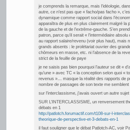
je comprends la remarque, mais l’idéologie, da
autre, ce n’est pas que « facho/pas facho », c’es
dynamique comme rapport social dans l’économie
apparaîtra de plus en plus clairement malgré la pol
de la gauche et de l’extrême-gauche. S’en prendre
patron, parce qu’il serait « l’intermédiaire absolu 
au rapport salaire/revenu (voir plus haut), mais ne
grands absents : le prolétariat ouvrier des grand
chômeurs en masse, etc. ni l’absence de la reve
strict de la feuille de paye
je ne saisis pas bien pourquoi l’auteur se dit « d’
qu’une » avec TC « la conception selon quoi « to
revenus »… masque la réalité des rapports de pr
nombre de passages de son texte me semblent plu
sur l’interclassisme, j’avais ouvert un autre sujet 
SUR L’INTERCLASSISME, un renversement théor
débats en 1
http://patlotch.forumactif.com/t108-sur-l-interc
theorique-de-perspective-et-3-debats-en-1
il faut souligner que le débat Patlotch-AC, voir 