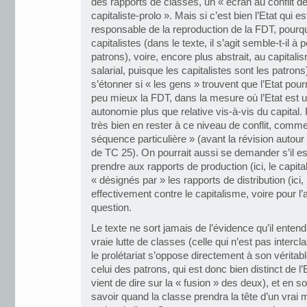
des rapports de classes, un « écran au conflit d
capitaliste-prolo ». Mais si c’est bien l’Etat qui e
responsable de la reproduction de la FDT, pourqu
capitalistes (dans le texte, il s’agit semble-t-il
patrons), voire, encore plus abstrait, au capital
salarial, puisque les capitalistes sont les patrons)
s’étonner si « les gens » trouvent que l’Etat pourr
peu mieux la FDT, dans la mesure où l’Etat est u
autonomie plus que relative vis-à-vis du capital. 
très bien en rester à ce niveau de conflit, comme
séquence particulière » (avant la révision autour 
de TC 25). On pourrait aussi se demander s’il es
prendre aux rapports de production (ici, le capit
« désignés par » les rapports de distribution (ici, l
effectivement contre le capitalisme, voire pour l’
question.
Le texte ne sort jamais de l’évidence qu’il enten
vraie lutte de classes (celle qui n’est pas intercla
le prolétariat s’oppose directement à son véritable
celui des patrons, qui est donc bien distinct de l
vient de dire sur la « fusion » des deux), et en 
savoir quand la classe prendra la tête d’un vrai