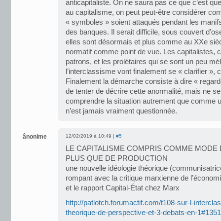
anticapitaliste. On ne saura pas ce que c’est qu
au capitalisme, on peut peut-être considérer c
« symboles » soient attaqués pendant les manifs 
des banques. Il serait difficile, sous couvert d’
elles sont désormais et plus comme au XXe siècl
normatif comme point de vue. Les capitalistes, c
patrons, et les prolétaires qui se sont un peu m
l’interclassisme vont finalement se « clarifier »,
Finalement la démarche consiste à dire « regarde
de tenter de décrire cette anormalité, mais ne 
comprendre la situation autrement que comme u
n’est jamais vraiment questionnée.
ânonime
12/02/2019 à 10:49 |
#5
LE CAPITALISME COMPRIS COMME MODE
PLUS QUE DE PRODUCTION
une nouvelle idéologie théorique (communisatric
rompant avec la critique marxienne de l’économie
et le rapport Capital-État chez Marx
http://patlotch.forumactif.com/t108-sur-l-interc
theorique-de-perspective-et-3-debats-en-1#1351