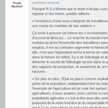
Prada
11/02/2019 à 20:38 |
#2
Meinhof
Puisque R.S s’étonne que le texte n’ait pas sus
reposte ici les miens, publiés ailleurs :
« l’existence d’une sous-catégorie de travailleurs
une cause du maintien de bas salaires »
Ça reste à prouver (et même les « économistes 
d’accord là-dessus)… Le marché du travail n’es
mettant au prise l’ensemble des travailleurs pou
emplois, il est au contraire segmenté et hiérarchi
elle, n’est pas l’équivalent terme à terme de c
dans la théorie du reflet), il y a de l’idéologie et 
dénicher le secret de l’idéologie raciste dans la
des rapports de production, et seulement là, on r
racisme.
« De plus en plus, l’État se place comme exploite
partie de la population, indépendamment du statu
l’exemple de l’agriculture est je crois fort parlant
agriculteurs, à leurs propres yeux comme à ceux
exploitants agricoles » c’est-à-dire pour des sort
jouissant de la rente foncière et du respectable fru
est-il ? Les agriculteurs (à part sans doute le m