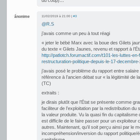
du coup)…
ânonime
11/02/2019 à 21:00 |
#3
@R.S
j’avais comme un peu à tout réagi
« jeter le bébé Marx avec la boue des Gilets jau
du texte « Gilets Jaunes, revenu et rapport à l’État
http://patlotch.forumactif.com/t101-les-luttes-en-
restructuration-politique-depuis-le-17-decembre
j’avais posé le problème du rapport entre salaire
référence à l’ancien débat sur « la légitimité de l
(TC)
extraits :
je dirais plutôt que l’État se présente comme gra
faciliteur de l’exploitation par la redistribution du
la valeur produite. Vu la quasi fin du capitalisme d
est difficile de le faire passer pour un exploiteur
autres. Maintenant, qu’il soit perçu ainsi par le
incompréhension/inversion du rapport politique/
capitalisme