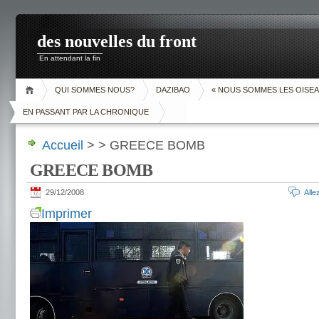
des nouvelles du front
En attendant la fin
QUI SOMMES NOUS?
DAZIBAO
« NOUS SOMMES LES OISEA
EN PASSANT PAR LA CHRONIQUE
Accueil
> > GREECE BOMB
GREECE BOMB
29/12/2008
All
Imprimer