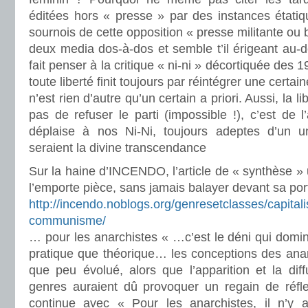
éditées hors « presse » par des instances étatiq
sournois de cette opposition « presse militante ou
deux media dos-à-dos et semble t’il érigeant a
fait penser à la critique « ni-ni » décortiquée des 
toute liberté finit toujours par réintégrer une cert
n’est rien d’autre qu’un certain a priori. Aussi, la li
pas de refuser le parti (impossible !), c’est de 
déplaise à nos Ni-Ni, toujours adeptes d’un uni
seraient la divine transcendance
Sur la haine d’INCENDO, l’article de « synthèse » 
l’emporte pièce, sans jamais balayer devant sa porte
http://incendo.noblogs.org/genresetclasses/capital
communisme/
… pour les anarchistes « …c’est le déni qui domi
pratique que théorique… les conceptions des anar
que peu évolué, alors que l’apparition et la dif
genres auraient dû provoquer un regain de réf
continue avec « Pour les anarchistes, il n’y