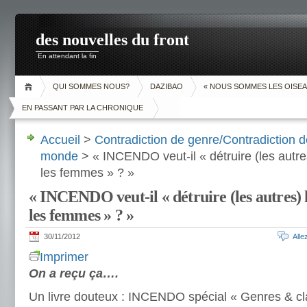
des nouvelles du front
En attendant la fin
QUI SOMMES NOUS?
DAZIBAO
« NOUS SOMMES LES OISEA
EN PASSANT PAR LA CHRONIQUE
Accueil
>
Contradiction de genre/Contradiction d
monde
> « INCENDO veut-il « détruire (les autr
les femmes » ? »
« INCENDO veut-il « détruire (les autres)
les femmes » ? »
30/11/2012
All
Imprimer
On a reçu ça….
Un livre douteux : INCENDO spécial « Genres & cl