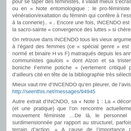
pour se taper des féministes, il valait mieux s’écra
ou en « Note entomologique : le pro-féministe 
vénération/exaltation du féminin qui confère à l’e
à la connerie).. « . Encore une fois, INCENDO est fo
la sacro-sainte « convergence des luttes » si chè
On retrouve dans INCENDO tous les vieux argument
à l’égard des femmes (ce « spécial genre » est p
normé et binaire H vs F) matraqués depuis les an
communistes gaulois » dont Alzon et sa tris
boniche Femme potiche » (vertement critiqué p
d’ailleurs cité en tête de la bibliographie très sél
Mieux vaut rire d’INCENDO qu’en pleurer, de l’avis
http://seenthis.net/messages/94945
Autre extrait d’INCNDO, sa « Note 1 : La « décon
(et une pratique) que l’on rencontre actuellem
mouvement féministe …De là, le personnel 
surdimensionnée par rapport au structurel, parfois
terrain d’action. « A cause de l’importance