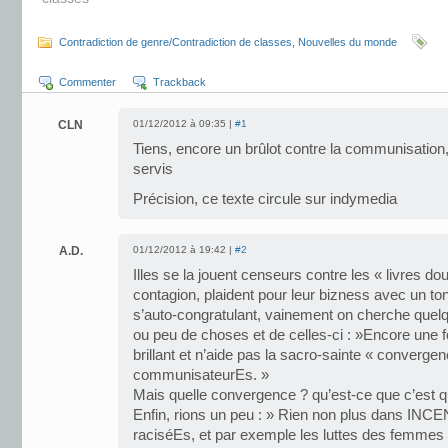
Contradiction de genre/Contradiction de classes
,
Nouvelles du monde
Commenter
Trackback
CLN
01/12/2012 à 09:35 |
#1
Tiens, encore un brûlot contre la communisatio
servis
Précision, ce texte circule sur indymedia
A.D.
01/12/2012 à 19:42 |
#2
Illes se la jouent censeurs contre les « livres do
contagion, plaident pour leur bizness avec un ton 
s’auto-congratulant, vainement on cherche quelqu
ou peu de choses et de celles-ci : »Encore une 
brillant et n’aide pas la sacro-sainte « converge
communisateurEs. »
Mais quelle convergence ? qu’est-ce que c’est 
Enfin, rions un peu : » Rien non plus dans INC
raciséEs, et par exemple les luttes des femmes 