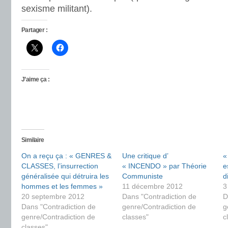
sexisme militant).
Partager :
J’aime ça :
Similaire
On a reçu ça : « GENRES &
Une critique d’
«
CLASSES, l’insurrection
« INCENDO » par Théorie
e
généralisée qui détruira les
Communiste
d
hommes et les femmes »
11 décembre 2012
3
20 septembre 2012
Dans "Contradiction de
D
Dans "Contradiction de
genre/Contradiction de
g
genre/Contradiction de
classes"
c
classes"