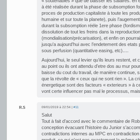
« soutenables » que de baisser les salaires. en ef
à été réalisée durant la phase de subsomption fo
proces de production capitaliste à toute les prod
humaine et sur toute la planete), puis l’augementa
durant la subsomption rééle 1ere phase (fordism
dissolution de tout les freins dans la reproductio
(mondialisation/précarisation), et enfin on pourr
jusqu’a aujourd’hui avec l’endetement des etats po
sous perfusion (quantitative easing, etc)….
Aujourd’hui, le seul levier qu’ils leurs restent, et
au point ou ils ont attendu d’etre dos au mur pour l
baisse du cout du travail, de manière continue, 
que la révolte de « ceux qui ne sont rien ». La c
énergetique sont des facteurs « exterieurs » à 
vont certe influencer pas mal le processus, mais 
R.S
09/01/2019 à 22:54 |
#11
Salut
Tout à fait d’accord avec le commentaire de Robin
conception évacuant l’histoire du Junior s’acc
contradictions internes au MPC en contradiction e