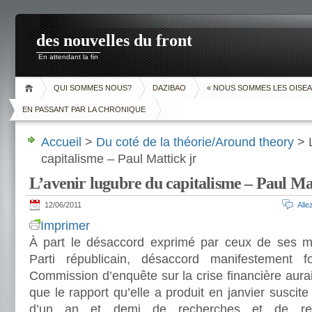
des nouvelles du front
En attendant la fin
QUI SOMMES NOUS?
DAZIBAO
« NOUS SOMMES LES OISEA
EN PASSANT PAR LA CHRONIQUE
Accueil
>
Du coté de la théorie/Around theory
> L
capitalisme – Paul Mattick jr
L’avenir lugubre du capitalisme – Paul Ma
12/06/2011
All
Imprimer
À part le désaccord exprimé par ceux de ses 
Parti républicain, désaccord manifestement 
Commission d’enquête sur la crise financière aurait
que le rapport qu’elle a produit en janvier suscit
d’un an et demi de recherches et de rec