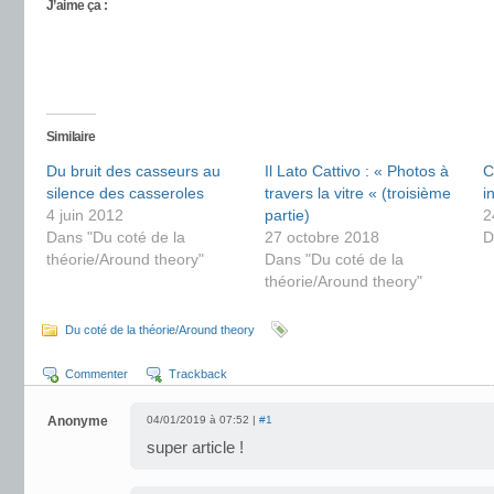
J’aime ça :
Similaire
Du bruit des casseurs au
Il Lato Cattivo : « Photos à
C
silence des casseroles
travers la vitre « (troisième
i
4 juin 2012
partie)
2
Dans "Du coté de la
27 octobre 2018
D
théorie/Around theory"
Dans "Du coté de la
théorie/Around theory"
Du coté de la théorie/Around theory
Commenter
Trackback
Anonyme
04/01/2019 à 07:52 |
#1
super article !