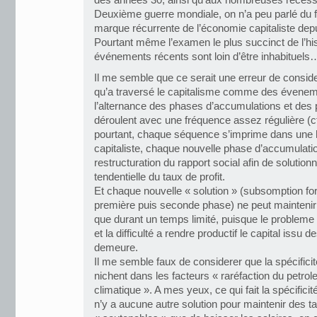
des années 30, ainsi qu’aux nombreuses récess
Deuxième guerre mondiale, on n’a peu parlé du fa
marque récurrente de l’économie capitaliste depuis
Pourtant même l’examen le plus succinct de l’hi
événements récents sont loin d’être inhabituels
Il me semble que ce serait une erreur de consider
qu’a traversé le capitalisme comme des évenem
l’alternance des phases d’accumulations et des
déroulent avec une fréquence assez régulière (cf
pourtant, chaque séquence s’imprime dans une hi
capitaliste, chaque nouvelle phase d’accumulati
restructuration du rapport social afin de solution
tendentielle du taux de profit.
Et chaque nouvelle « solution » (subsomption fo
première puis seconde phase) ne peut maintenir u
que durant un temps limité, puisque le probleme 
et la difficulté a rendre productif le capital issu 
demeure.
Il me semble faux de considerer que la spécificit
nichent dans les facteurs « raréfaction du petrol
climatique ». A mes yeux, ce qui fait la spécificité
n’y a aucune autre solution pour maintenir des ta