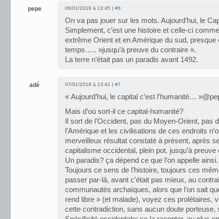
pepe
06/01/2019 à 13:45 |
#6
On va pas jouer sur les mots. Aujourd’hui, le Cap
Simplement, c’est une histoire et celle-ci com
extrême Orient et en Amérique du sud, presqu
temps….. »jusqu’à preuve du contraire ».
La terre n’était pas un paradis avant 1492.
adé
07/01/2019 à 13:41 |
#7
« Aujourd’hui, le capital c’est l’humanité… »@pe
Mais d’où sort-il ce capital-humanité?
Il sort de l’Occident, pas du Moyen-Orient, pas 
l’Amérique et les civilisations de ces endroits n’
merveilleux résultat constaté à présent, après 
capitalisme occidental, plein pot. jusqu’à preuve 
Un paradis? ça dépend ce que l’on appelle ainsi.
Toujours ce sens de l’histoire, toujours ces mêmes
passer par-là, avant c’était pas mieux, au cont
communautés archaïques, alors que l’on sait que 
rend libre » (et malade), voyez ces prolétaires,
cette contradiction, sans aucun doute porteuse,