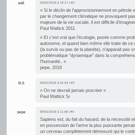
adé
04/01/2019 à 15:17 |
#2
« Si le déclin de l’approvisionnement en pétrole
par le changement climatique ne provoquent pas
majeure de la vie sociale, il est difficile d’imagine
Paul Mattick 2011
« Et c’est vrai que l’écologie, posée comme pro
autonome, et quand bien même elle traite de ce q
(la survie ou pas de la planète), n’apparait pa
problématique “dynamique” dans la compréhensio
l’humanité.. »
pepe, 2018
R.S
06/01/2019 à 01:03 |
#3
« On ne devrait jamais procréer »
Paul Mattick Sr
pepe
06/01/2019 à 11:48 |
#4
Sapiens est, du fait du hasard, de la nécessité et 
en possession de l’arme la plus puissante jamai
un cerveau complètement démesuré qui le contrai