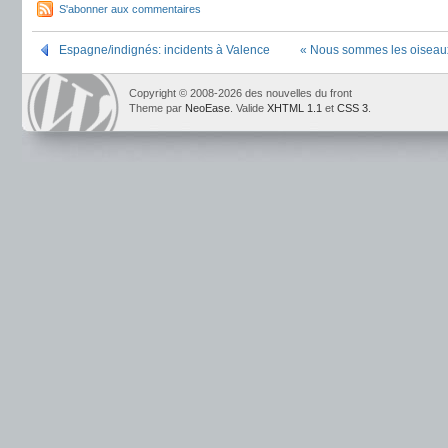
S'abonner aux commentaires
Espagne/indignés: incidents à Valence
« Nous sommes les oiseaux
Copyright © 2008-2026 des nouvelles du front
Theme par
NeoEase
. Valide
XHTML 1.1
et
CSS 3
.