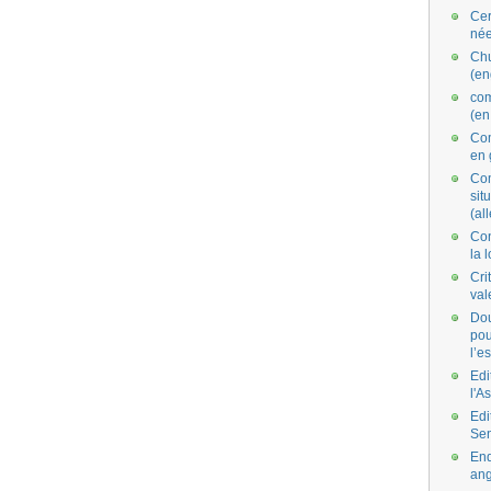
Cer
née
Ch
(en
co
(en
Com
en 
Com
situ
(al
Con
la 
Cri
val
Dou
pou
l’e
Edi
l'A
Edi
Se
End
ang