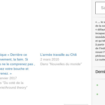
Saisissez votre adresse e-mail…
« … le s
de la s
« défau
incapac
immédia
et qu’e
à partir
de l’in
nouer l
ique « Derrière ce
L’armée travaille au Chili
philos
vement, la faim. Si
2 mars 2010
La suit
s ne le comprenez pas ,
Dans "Nouvelles du monde"
mez votre bouche et
Dern
renez. »
janvier 2017
s "Du coté de la
rie/Around theory"