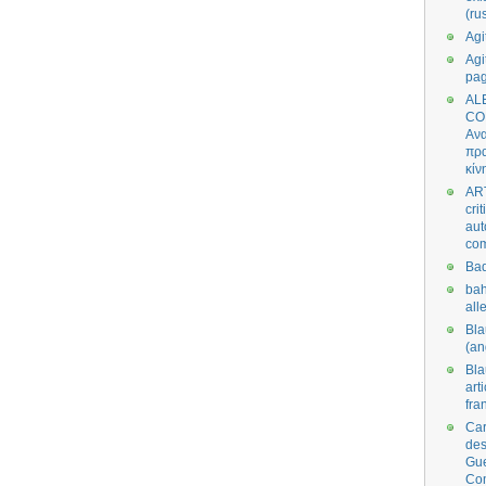
(ru
Agi
Agi
pa
AL
CO
Ανα
πρα
κίν
AR
cri
aut
co
Bad
bah
all
Bl
(an
Bl
art
fra
Car
des
Gue
Co