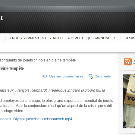
t
O
« NOUS SOMMES LES OISEAUX DE LA TEMPETE QUI S’ANNONCE »
La Soci
abriquants de jouets chinois en pleine tempête
pleine tempête
Allez aux commentaires
Commenter
assieux, François Reinhardt, Frédérique Zingaro (Aujourd’hui la
s d’employés au chômage, le plus grand exportateur mondial de jouets
nationale. Mais la conjoncture n’est qu’un aspect de la crise que subit
eportage vidéo.
/Podcast_Olympique/crisejouetspourweb.mp4