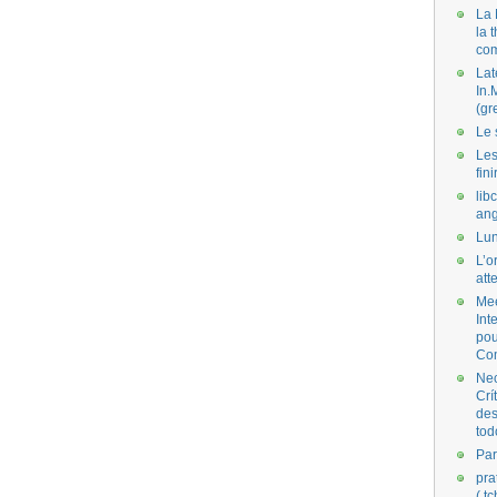
La 
la 
co
Lat
In.
(gr
Le 
Les
fini
lib
ang
Lun
L’o
att
Mee
Int
pou
Co
Nec
Crí
des
tod
Par
pra
( t