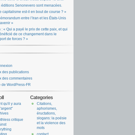
 éditions Senonevero sont menacées.
e capitalisme est-il en bout de course ? »
émorandum entre l’Iran et les États-Unis
l’avenir »
n : « Qui a payé le prix de cette paix, et qui
énéficié de ce changement dans le
port de forces ? »
nnexion
x des publications
x des commentaires
e de WordPress-FR
ll
Categories
nt qu'il y aura
Citations,
l'argent"
aphorismes,
hives
éructations,
slogans: la poésie
uthless critique
et la violence des
inst
mots
rything
sting
contact