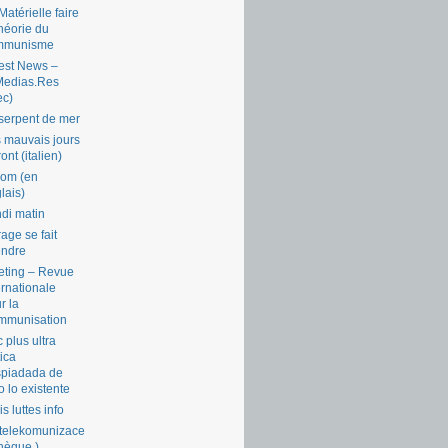
Matérielle faire
théorie du
mmunisme
est News –
Medias.Res
ec)
serpent de mer
 mauvais jours
ront (italien)
com (en
lais)
di matin
rage se fait
endre
ting – Revue
ernationale
r la
mmunisation
 plus ultra
tica
piadada de
o lo existente
is luttes info
telekomunizace
chèque )