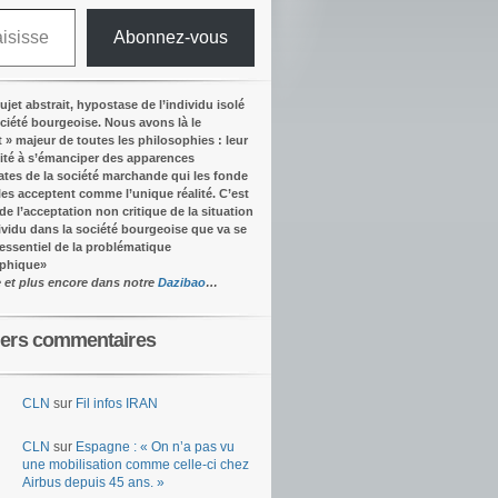
Abonnez-vous
ujet abstrait, hypostase de l’individu isolé
ociété bourgeoise. Nous avons là le
t » majeur de toutes les philosophies : leur
ité à s’émanciper des apparences
tes de la société marchande qui les fonde
lles acceptent comme l’unique réalité.
C’est
 de l’acceptation non critique de la situation
dividu dans la société bourgeoise que va se
’essentiel de la problématique
ophique
»
e et plus encore dans notre
Dazibao
…
iers commentaires
CLN
sur
Fil infos IRAN
CLN
sur
Espagne : « On n’a pas vu
une mobilisation comme celle-ci chez
Airbus depuis 45 ans. »