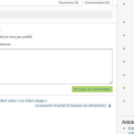
Trackbacks (0)
Commentaires (0)
m
il (ne sera pas publié)
internet
ition chez « Le chien rouge »
Le pouvoir d’achat (Chanson du dimanche)
Articl
Esp
com