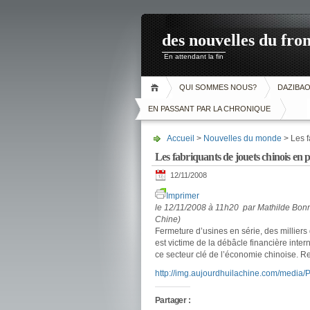
des nouvelles du fron
En attendant la fin
QUI SOMMES NOUS?
DAZIBA
EN PASSANT PAR LA CHRONIQUE
Accueil
>
Nouvelles du monde
> Les f
Les fabriquants de jouets chinois en 
12/11/2008
Imprimer
le 12/11/2008 à 11h20 par Mathilde Bonn
Chine)
Fermeture d’usines en série, des millier
est victime de la débâcle financière inter
ce secteur clé de l’économie chinoise. R
http://img.aujourdhuilachine.com/media
Partager :