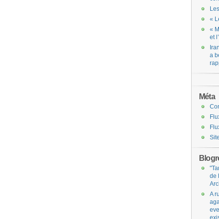
Les
« L
« M
et 
Ira
a b
rap
Méta
Co
Flu
Flu
Sit
Blogro
"Ta
de 
Arc
A r
aga
eve
exi