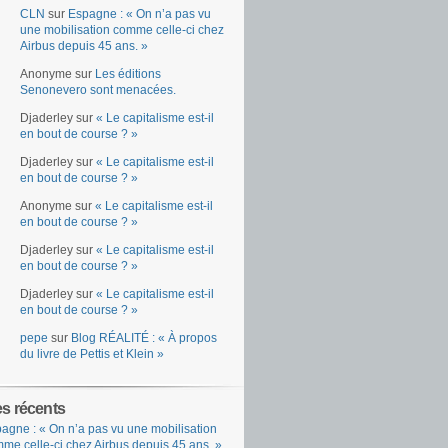
CLN
sur
Espagne : « On n’a pas vu
une mobilisation comme celle-ci chez
Airbus depuis 45 ans. »
Anonyme
sur
Les éditions
Senonevero sont menacées.
Djaderley
sur
« Le capitalisme est-il
en bout de course ? »
Djaderley
sur
« Le capitalisme est-il
en bout de course ? »
Anonyme
sur
« Le capitalisme est-il
en bout de course ? »
Djaderley
sur
« Le capitalisme est-il
en bout de course ? »
Djaderley
sur
« Le capitalisme est-il
en bout de course ? »
pepe
sur
Blog RÉALITÉ : « À propos
du livre de Pettis et Klein »
es récents
agne : « On n’a pas vu une mobilisation
me celle-ci chez Airbus depuis 45 ans. »