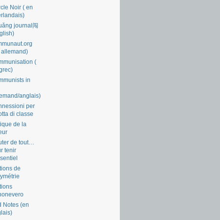
cle Noir ( en
rlandais)
uǎng journal闯
glish)
mmunaut.org
 allemand)
munisation (
grec)
munists in
lemand/anglais)
nessioni per
lotta di classe
tique de la
eur
ter de tout…
r tenir
ssentiel
tions de
symétrie
tions
nonevero
 Notes (en
lais)