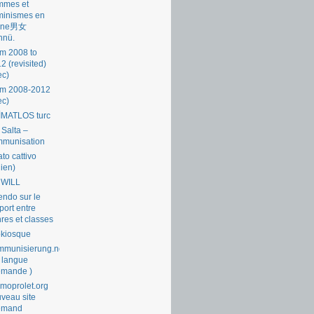
mmes et
minismes en
ine男女
nnü.
m 2008 to
2 (revisited)
ec)
om 2008-2012
ec)
İMATLOS turc
 Salta –
mmunisation
ato cattivo
lien)
 WILL
endo sur le
port entre
res et classes
okiosque
munisierung.net
 langue
emande )
moprolet.org
veau site
lemand