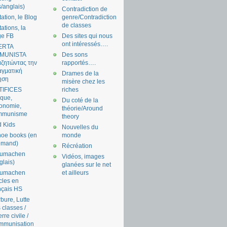
s/anglais)
Contradiction de
tation, le Blog
genre/Contradiction
de classes
tations, la
ge FB
Des sites qui nous
ont intéressés….
ERTA
MUNISTA
Des sons
ζητώντας την
rapportés….
γματική
Drames de la
ηση
misère chez les
TIFICES
riches
tique,
Du coté de la
onomie,
théorie/Around
mmunisme
theory
 Kids
Nouvelles du
oe books (en
monde
emand)
Récréation
aumachen
Vidéos, images
glais)
glanées sur le net
aumachen
et ailleurs
icles en
nçais HS
bure, Lutte
 classes /
rre civile /
mmunisation