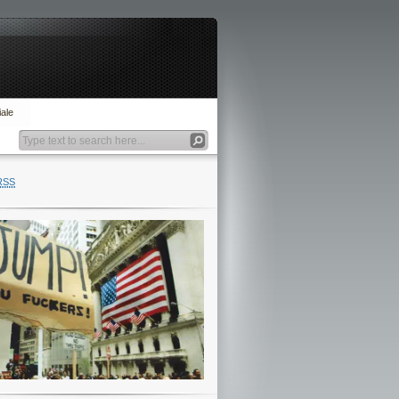
ale
RSS