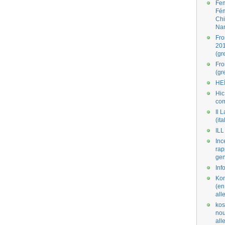
Fe
Fé
Ch
Na
Fro
201
(gr
Fr
(gr
HE
Hic
co
Il L
(ita
ILL
Inc
rap
gen
Inf
Kom
(en
all
kos
nou
al