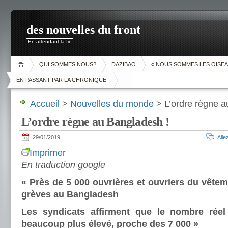
des nouvelles du front
En attendant la fin
QUI SOMMES NOUS?
DAZIBAO
« NOUS SOMMES LES OISEA
EN PASSANT PAR LA CHRONIQUE
Accueil
>
Nouvelles du monde
> L’ordre règne a
L’ordre règne au Bangladesh !
29/01/2019
All
Imprimer
En traduction google
« Près de 5 000 ouvrières et ouvriers du vêtem
grèves au Bangladesh
Les syndicats affirment que le nombre réel
beaucoup plus élevé, proche des 7 000 »