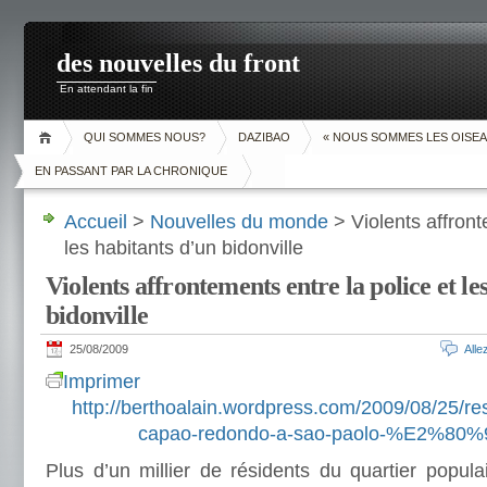
des nouvelles du front
En attendant la fin
QUI SOMMES NOUS?
DAZIBAO
« NOUS SOMMES LES OISEA
EN PASSANT PAR LA CHRONIQUE
Accueil
>
Nouvelles du monde
> Violents affront
les habitants d’un bidonville
Violents affrontements entre la police et le
bidonville
25/08/2009
All
Imprimer
http://berthoalain.wordpress.com/2009/08/25/res
capao-redondo-a-sao-paolo-%E2%80%9
Plus d’un millier de résidents du quartier popu