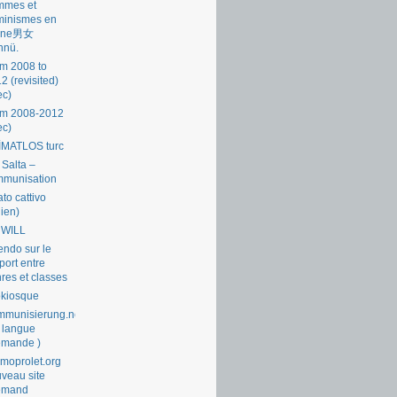
mmes et
minismes en
ine男女
nnü.
m 2008 to
2 (revisited)
ec)
om 2008-2012
ec)
İMATLOS turc
 Salta –
mmunisation
ato cattivo
lien)
 WILL
endo sur le
port entre
res et classes
okiosque
munisierung.net
 langue
emande )
moprolet.org
veau site
lemand