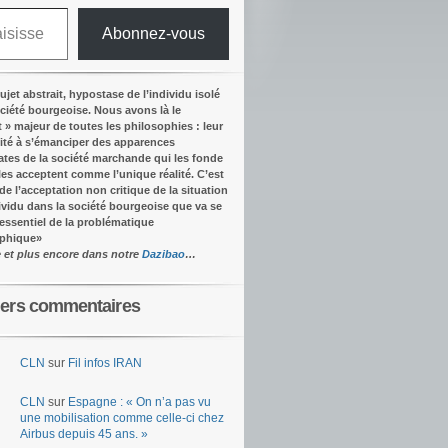
Abonnez-vous
ujet abstrait, hypostase de l’individu isolé
ociété bourgeoise. Nous avons là le
t » majeur de toutes les philosophies : leur
ité à s’émanciper des apparences
tes de la société marchande qui les fonde
lles acceptent comme l’unique réalité.
C’est
 de l’acceptation non critique de la situation
dividu dans la société bourgeoise que va se
’essentiel de la problématique
ophique
»
e et plus encore dans notre
Dazibao
…
iers commentaires
CLN
sur
Fil infos IRAN
CLN
sur
Espagne : « On n’a pas vu
une mobilisation comme celle-ci chez
Airbus depuis 45 ans. »