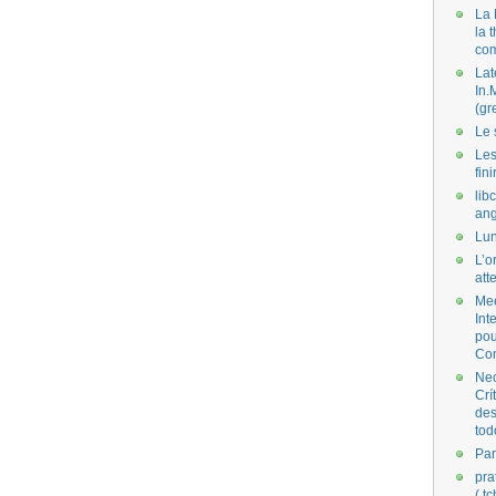
La 
la 
co
Lat
In.
(gr
Le 
Les
fini
lib
ang
Lun
L’o
att
Mee
Int
pou
Co
Nec
Crí
des
tod
Par
pra
( t