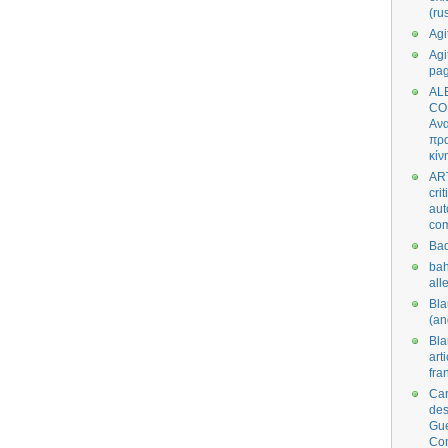
(ru
Agi
Agi
pa
AL
CO
Ανα
πρα
κίν
AR
cri
aut
co
Bad
bah
all
Bl
(an
Bl
art
fra
Car
des
Gue
Co